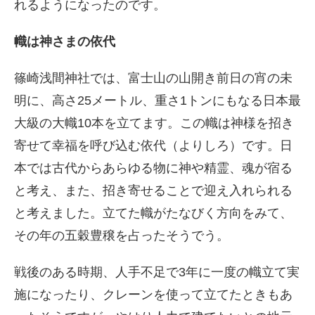
れるようになったのです。
幟は神さまの依代
篠崎浅間神社では、富士山の山開き前日の宵の未
明に、高さ25メートル、重さ1トンにもなる日本最
大級の大幟10本を立てます。この幟は神様を招き
寄せて幸福を呼び込む依代（よりしろ）です。日
本では古代からあらゆる物に神や精霊、魂が宿る
と考え、また、招き寄せることで迎え入れられる
と考えました。立てた幟がたなびく方向をみて、
その年の五穀豊穣を占ったそうでう。
戦後のある時期、人手不足で3年に一度の幟立て実
施になったり、クレーンを使って立てたときもあ