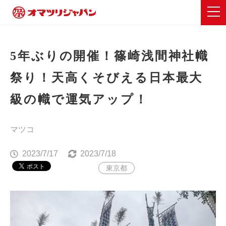
5年ぶりの開催！篠崎浅間神社幟
祭り！天高くそびえる日本最大
級の幟で運気アップ！
マツコ
2023/7/17
2023/7/18
東京都