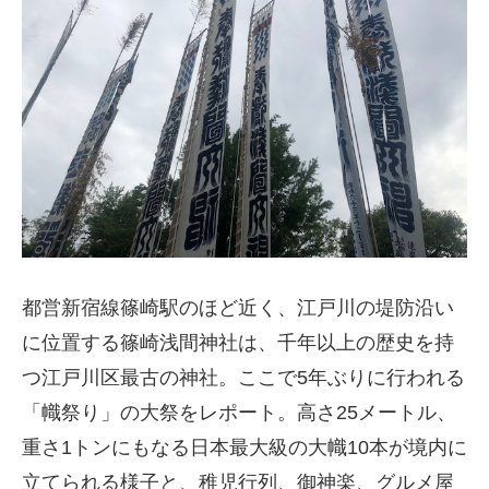
都営新宿線篠崎駅のほど近く、江戸川の堤防沿い
に位置する篠崎浅間神社は、千年以上の歴史を持
つ江戸川区最古の神社。ここで5年ぶりに行われる
「幟祭り」の大祭をレポート。高さ25メートル、
重さ1トンにもなる日本最大級の大幟10本が境内に
立てられる様子と、稚児行列、御神楽、グルメ屋