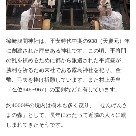
篠崎浅間神社は、平安時代中期の938（天慶元）年
に創建された歴史ある神社です。この頃、平将門
の乱を鎮めるために都から派遣された平貞盛が、
勝利を祈るため末社である霧島神社を祀り、金
幣、弓矢を捧げ祈願しています。また村上天皇
（在位946~967）の宝剣なども有しています。
約4000坪の境内は樹木も多く茂り、「せんげんさ
まの森」として、長年にわたって近隣の人々に親
しまれてきたそうです。