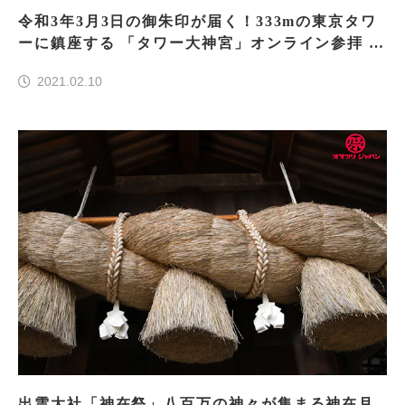
令和3年3月3日の御朱印が届く！333mの東京タワ
ーに鎮座する 「タワー大神宮」オンライン参拝 の
募集開始
2021.02.10
出雲大社「神在祭」八百万の神々が集まる神在月