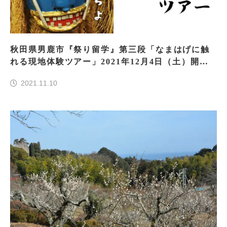
秋田県男鹿市『祭り留学』第三段「なまはげに触
れる現地体験ツアー」2021年12月4日（土）開
催 ～地元の人と交流する体験プログラムを通
2021.11.10
し、男鹿地域との関りを深化～