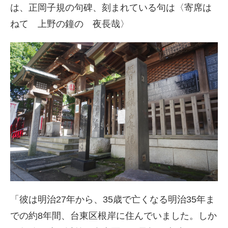
は、正岡子規の句碑、刻まれている句は〈寄席は
ねて 上野の鐘の 夜長哉〉
「彼は明治27年から、35歳で亡くなる明治35年ま
での約8年間、台東区根岸に住んでいました。しか