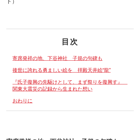
ト）
目次
寄席発祥の地、下谷神社 子規の句碑も
後世に誇れる勇ましい絵を 拝殿天井絵“龍”
『氏子復興の先駆けとして、まず祭りを復興す』
関東大震災の記録から生まれた想い
おわりに