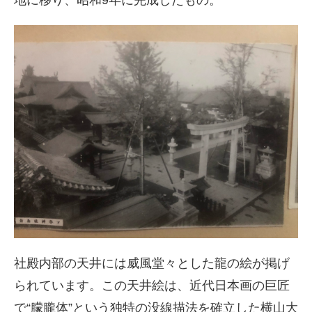
社殿内部の天井には威風堂々とした龍の絵が掲げ
られています。この天井絵は、近代日本画の巨匠
で“朦朧体”という独特の没線描法を確立した横山大