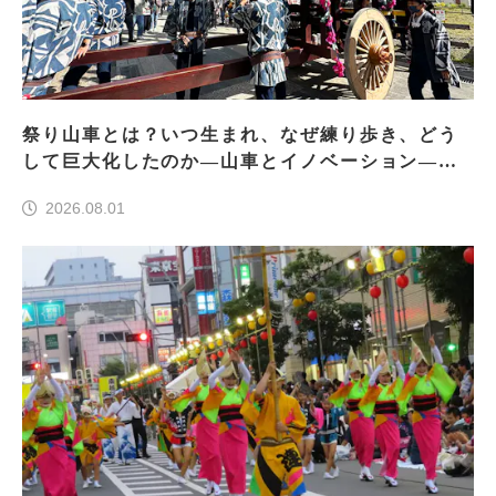
祭り山車とは？いつ生まれ、なぜ練り歩き、どう
して巨大化したのか―山車とイノベーション―＜
前編＞
2026.08.01