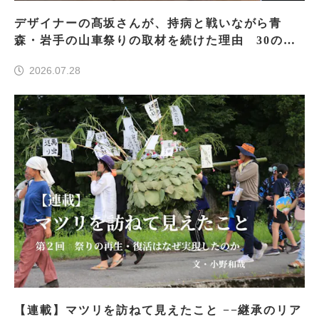
デザイナーの髙坂さんが、持病と戦いながら青
森・岩手の山車祭りの取材を続けた理由 30の山
車祭りの魅力、ぎゅっと一冊に
2026.07.28
【連載】マツリを訪ねて見えたこと −−継承のリア