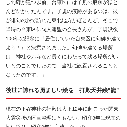
し句碑が建つ以前、台東区には子規の痕跡がほと
んどなかったんです。子規の痕跡があるのは、彼
が俳句の旅で訪れた東北地方がほとんど。そこで
当時の台東区俳句人連盟の会長さんが、子規没後
100年の記念に『居住していた台東区に句碑を建て
よう！』と決意されました。句碑を建てる場所
は、神社やお寺など長くにわたって残る場所がい
いとのことでしたので、当社に設置されることと
なったのです。」
後世に誇れる勇ましい絵を 拝殿天井絵“龍”
現在の下谷神社の社殿は大正12年に起こった関東
大震災後の区画整理にともない、昭和3年に現在の
地に移り、昭和9年に完成したもの。