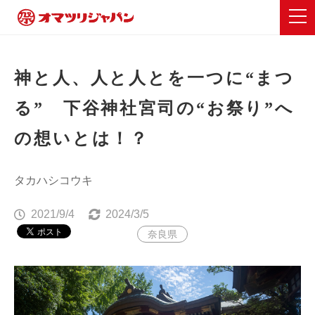
神と人、人と人とを一つに“まつ
る” 下谷神社宮司の“お祭り”へ
の想いとは！？
タカハシコウキ
2021/9/4
2024/3/5
奈良県