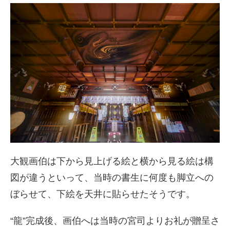
大観画伯は下から見上げる絵と横から見る絵は構
図が違うといって、当時の書生に何度も脚立への
ぼらせて、下絵を天井に貼らせたそうです。
“龍”完成後、画伯へは当時の宮司よりお礼が贈呈さ