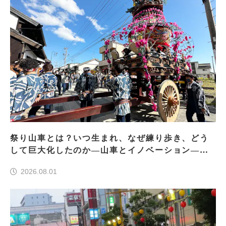
祭り山車とは？いつ生まれ、なぜ練り歩き、どう
して巨大化したのか―山車とイノベーション―＜
前編＞
2026.08.01