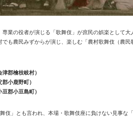
、専業の役者が演じる「歌舞伎」が庶民の娯楽として大
村でも農民みずからが演じ、楽しむ「農村歌舞伎（農民
会津郡檜枝岐村）
父郡小鹿野町）
小豆郡小豆島町）
歌舞伎」とも言われ、本場・歌舞伎座に負けない見事な