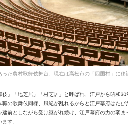
あった農村歌舞伎舞台。現在は高松市の「四国村」に移
舞伎」「地芝居」「村芝居」と呼ばれ、江戸から昭和30
本職の歌舞伎同様、風紀が乱れるからと江戸幕府はたび
を建前としながら受け継がれ続け、江戸幕府の力の弱まっ
います。