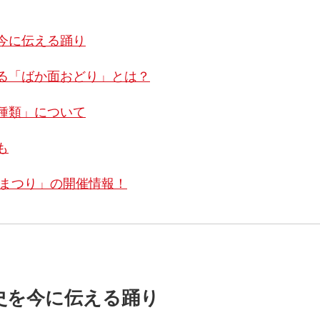
今に伝える踊り
る「ばか面おどり」とは？
種類」について
も
民まつり」の開催情報！
史を今に伝える踊り