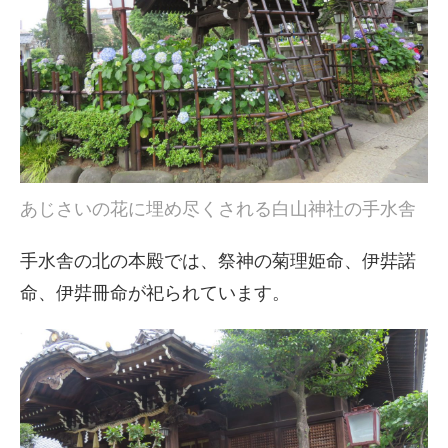
あじさいの花に埋め尽くされる白山神社の手水舎
手水舎の北の本殿では、祭神の菊理姫命、伊弉諾
命、伊弉冊命が祀られています。