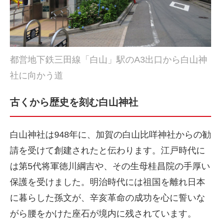
都営地下鉄三田線「白山」駅のA3出口から白山神
社に向かう道
古くから歴史を刻む白山神社
白山神社は948年に、加賀の白山比咩神社からの勧
請を受けて創建されたと伝わります。江戸時代に
は第5代将軍徳川綱吉や、その生母桂昌院の手厚い
保護を受けました。明治時代には祖国を離れ日本
に暮らした孫文が、辛亥革命の成功を心に誓いな
がら腰をかけた座石が境内に残されています。