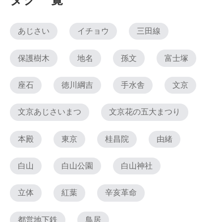
タグ一覧
あじさい
イチョウ
三田線
保護樹木
地名
孫文
富士塚
座石
徳川綱吉
手水舎
文京
文京あじさいまつ
文京花の五大まつり
本殿
東京
桂昌院
由緒
白山
白山公園
白山神社
立体
紅葉
辛亥革命
都営地下鉄
鳥居