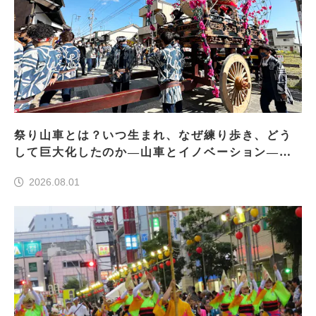
祭り山車とは？いつ生まれ、なぜ練り歩き、どう
して巨大化したのか―山車とイノベーション―＜
前編＞
2026.08.01