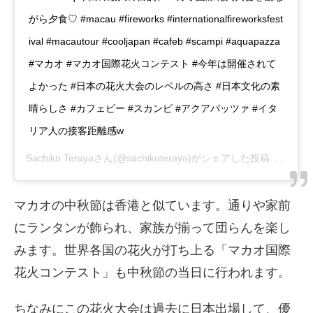
がら夕食♡ #macau #fireworks #internationalfireworksfest
ival #macautour #cooljapan #cafeb #scampi #aquapazza
#マカオ #マカオ国際花火コンテスト #今年は開催されて
よかった #日本の花火大会のレベルの高さ #日本文化の素
晴らしさ #カフェビー #スカンピ #アクアパッツァ #イタ
リア人の接客距離感w
Sachiko Teraya
さん(@sachikoteraya)がシェアした投稿 –
2018
マカオの中秋節は香港と似ています。通りや家前
にランタンが飾られ、家族が揃って団らんを楽し
みます。世界各国の花火が打ち上る「マカオ国際
花火コンテスト」も中秋節の当日に行われます。
ちなみにこの花火大会は過去に日本出場して、優