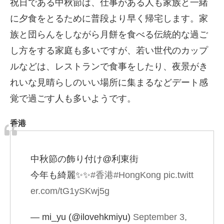
祝日である中秋節は、仕事がある人も家族と一緒
に夕食をとるために普段より早く帰宅します。家
族と団らんをしながら月餅を食べる伝統的な過ご
し方をする家庭も多いですが、若い世代のカップ
ルなどは、レストランで食事をしたり、夜景がき
れいな見晴らしのいい場所に集まるなどデート感
覚で過ごす人も多いようです。
香港
中秋節の飾り付け@利東街
今年も綺麗✨✨
#香港
#HongKong
pic.twitt
er.com/tG1ySKwj5g
— mi_yu (@ilovehkmiyu)
September 3,