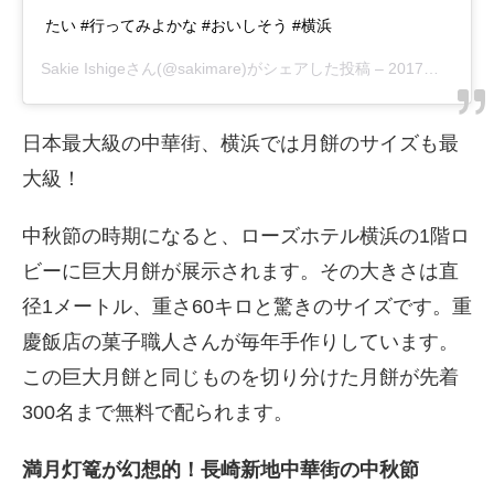
たい #行ってみよかな #おいしそう #横浜
Sakie Ishige
さん(@sakimare)がシェアした投稿 –
2017年 9月月22日午前9時04分PDT
日本最大級の中華街、横浜では月餅のサイズも最
大級！
中秋節の時期になると、ローズホテル横浜の1階ロ
ビーに巨大月餅が展示されます。その大きさは直
径1メートル、重さ60キロと驚きのサイズです。重
慶飯店の菓子職人さんが毎年手作りしています。
この巨大月餅と同じものを切り分けた月餅が先着
300名まで無料で配られます。
満月灯篭が幻想的！長崎新地中華街の中秋節