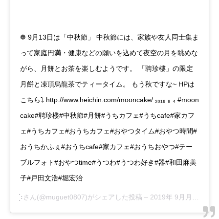
❁ 9月13日は「中秋節」 中秋節には、家族や友人同士集ま
って家庭円満・健康などの願いを込めて夜空の月を眺めな
がら、月餅とお茶を楽しむようです。 「聘珍樓」の限定
月餅と凍頂烏龍茶でティータイム。 もう秋ですな~ HPは
こちら⤵︎ http://www.heichin.com/mooncake/ ₂₀₁₉ ₉ ₄ #moon
cake#聘珍楼#中秋節#月餅#うちカフェ#うちcafe#家カフ
ェ#うちカフェ#おうちカフェ#おやつタイム#おやつ時間#
おうちかふぇ#おうちcafe#家カフェ#おうちおやつ#テー
ブルフォト#おやつtime#うつわ#うつわ好き#器#和田麻美
子#戸田文浩#堀宏治
⡱
さん(@muguet0807)がシェアした投稿 –
2019年 9月月3日午後4時32分PDT