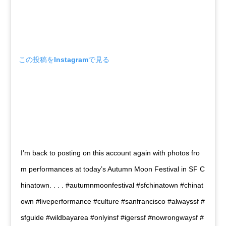
この投稿をInstagramで見る
I’m back to posting on this account again with photos fro
m performances at today’s Autumn Moon Festival in SF C
hinatown. . . . #autumnmoonfestival #sfchinatown #chinat
own #liveperformance #culture #sanfrancisco #alwayssf #
sfguide #wildbayarea #onlyinsf #igerssf #nowrongwaysf #