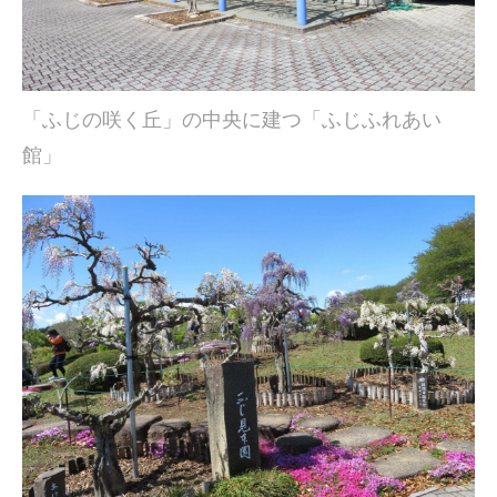
「ふじの咲く丘」の中央に建つ「ふじふれあい
館」