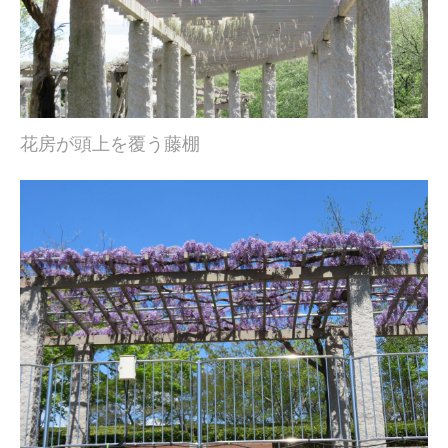
花房が頭上を覆う藤棚