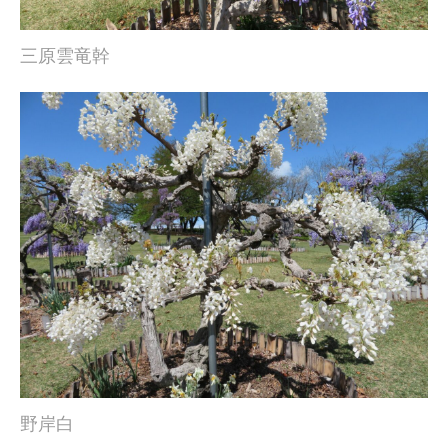
三原雲竜幹
野岸白