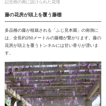
記念樹の南に設けられた花壇
藤の花房が頭上を覆う藤棚
多品種の藤が植栽される「ふじ見本園」の南側に
は、全長約250メートルの藤棚が繋がります。藤の
花房が頭上を覆うトンネルには甘い香りが漂いま
す。