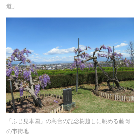
道」
「ふじ見本園」の高台の記念樹越しに眺める藤岡
の市街地