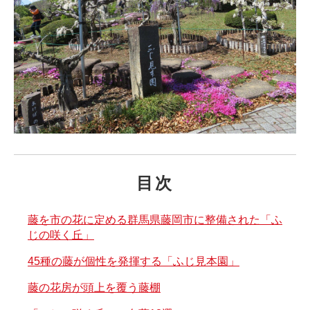
目次
藤を市の花に定める群馬県藤岡市に整備された「ふ
じの咲く丘」
45種の藤が個性を発揮する「ふじ見本園」
藤の花房が頭上を覆う藤棚