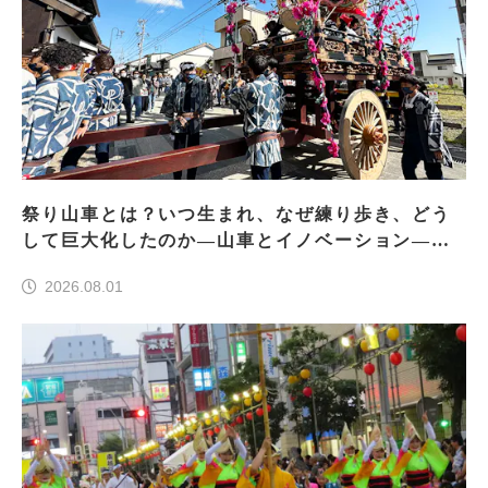
祭り山車とは？いつ生まれ、なぜ練り歩き、どう
して巨大化したのか―山車とイノベーション―＜
前編＞
2026.08.01