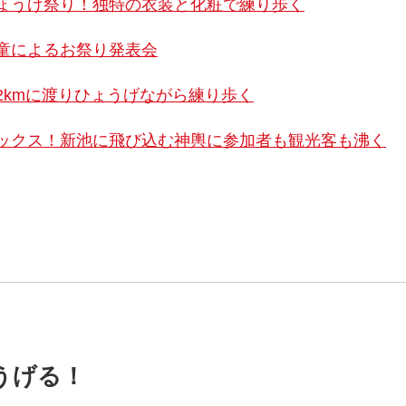
ょうげ祭り！独特の衣装と化粧で練り歩く
童によるお祭り発表会
2kmに渡りひょうげながら練り歩く
ックス！新池に飛び込む神輿に参加者も観光客も沸く
うげる！