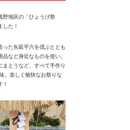
浅野地区の「ひょうげ祭
ました！
造った矢延平六を偲ぶととも
用品など身近なものを使い、
にまとうなど、すべて手作り
意味。楽しく愉快なお祭りな
す！