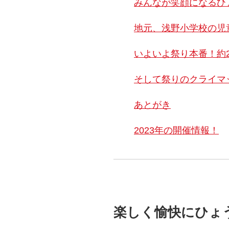
みんなが笑顔になるひ
地元、浅野小学校の児
いよいよ祭り本番！約
そして祭りのクライマ
あとがき
2023年の開催情報！
楽しく愉快にひょ