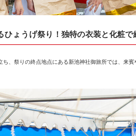
るひょうげ祭り！独特の衣装と化粧で
先立ち、祭りの終点地点にある新池神社御旅所では、来賓