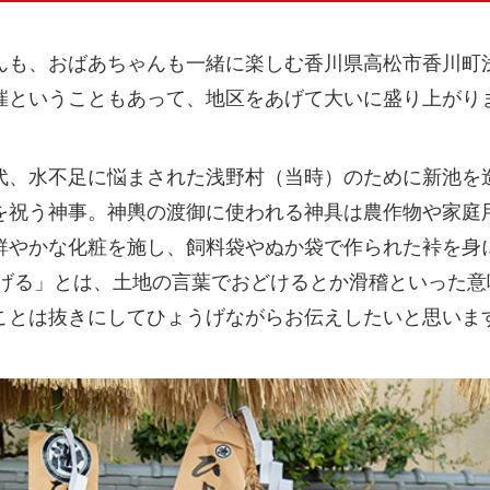
んも、おばあちゃんも一緒に楽しむ香川県高松市香川町
催ということもあって、地区をあげて大いに盛り上がり
代、水不足に悩まされた浅野村（当時）のために新池を
を祝う神事。神輿の渡御に使われる神具は農作物や家庭
鮮やかな化粧を施し、飼料袋やぬか袋で作られた裃を身
うげる」とは、土地の言葉でおどけるとか滑稽といった
ことは抜きにしてひょうげながらお伝えしたいと思いま