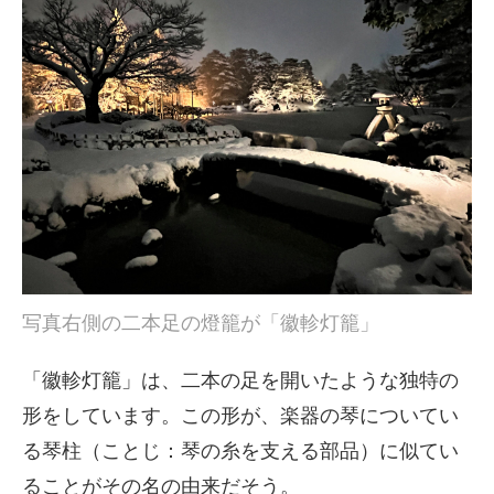
写真右側の二本足の燈籠が「徽軫灯籠」
「徽軫灯籠」は、二本の足を開いたような独特の
形をしています。この形が、楽器の琴についてい
る琴柱（ことじ：琴の糸を支える部品）に似てい
ることがその名の由来だそう。