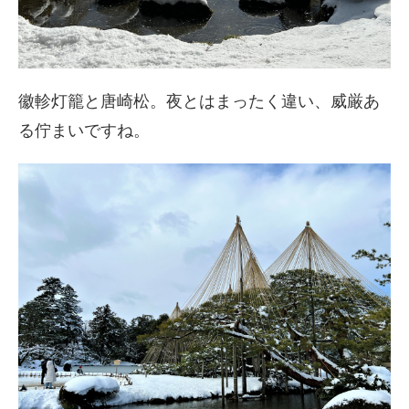
徽軫灯籠と唐崎松。夜とはまったく違い、威厳あ
る佇まいですね。