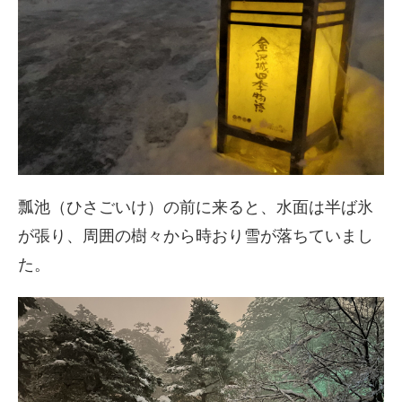
瓢池（ひさごいけ）の前に来ると、水面は半ば氷
が張り、周囲の樹々から時おり雪が落ちていまし
た。