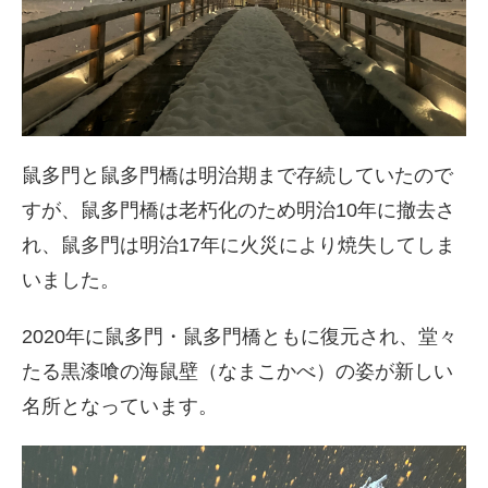
鼠多門と鼠多門橋は明治期まで存続していたので
すが、鼠多門橋は老朽化のため明治10年に撤去さ
れ、鼠多門は明治17年に火災により焼失してしま
いました。
2020年に鼠多門・鼠多門橋ともに復元され、堂々
たる黒漆喰の海鼠壁（なまこかべ）の姿が新しい
名所となっています。