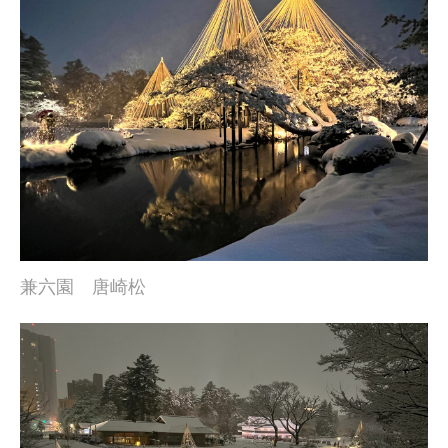
兼六園 唐崎松