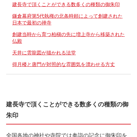
建長寺で頂くことができる数多くの種類の御朱印
鎌倉幕府第5代執権の北条時頼によって創建された
日本で最初の禅寺
創建当時から育つ柏槇の先に増上寺から移築された
仏殿
天井に雲龍図が描かれる法堂
得月楼と唐門が対照的な雰囲気を漂わせる方丈
建長寺で頂くことができる数多くの種類の御
朱印
全国各地の神社や寺院では参詣の記念に御朱印を