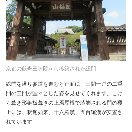
京都の般舟三昧院から移築された総門
総門を潜り参道を進むと正面に、三間一戸の二重
門の三門が堂々とした姿を見せてくれます。こけ
ら葺き形銅板葺きの上層屋根で装飾される門の楼
上には、釈迦如来、十六羅漢、五百羅漢が安置さ
れています。