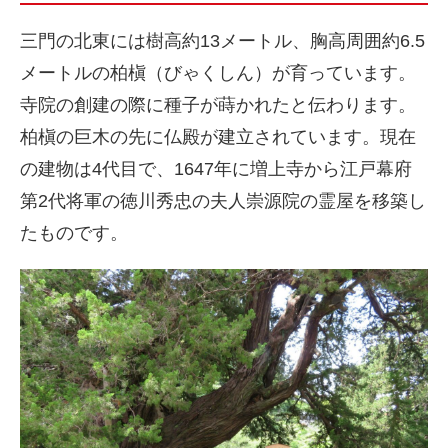
三門の北東には樹高約13メートル、胸高周囲約6.5
メートルの柏槇（びゃくしん）が育っています。
寺院の創建の際に種子が蒔かれたと伝わります。
柏槇の巨木の先に仏殿が建立されています。現在
の建物は4代目で、1647年に増上寺から江戸幕府
第2代将軍の徳川秀忠の夫人崇源院の霊屋を移築し
たものです。