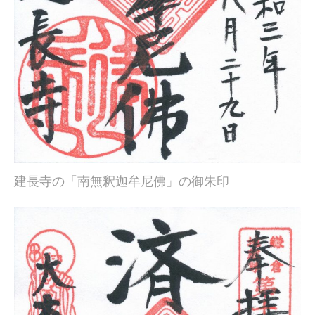
建長寺の「南無釈迦牟尼佛」の御朱印