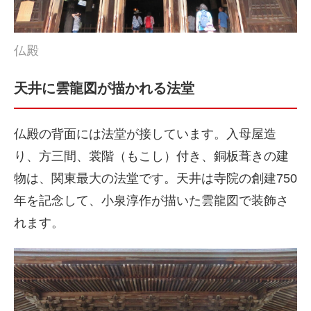
仏殿
天井に雲龍図が描かれる法堂
仏殿の背面には法堂が接しています。入母屋造
り、方三間、裳階（もこし）付き、銅板葺きの建
物は、関東最大の法堂です。天井は寺院の創建750
年を記念して、小泉淳作が描いた雲龍図で装飾さ
れます。