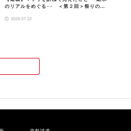
のリアルをめぐる−− ＜第２回＞祭りの再
生・復活はなぜ実現したのか
2026.07.22
所
資料請求