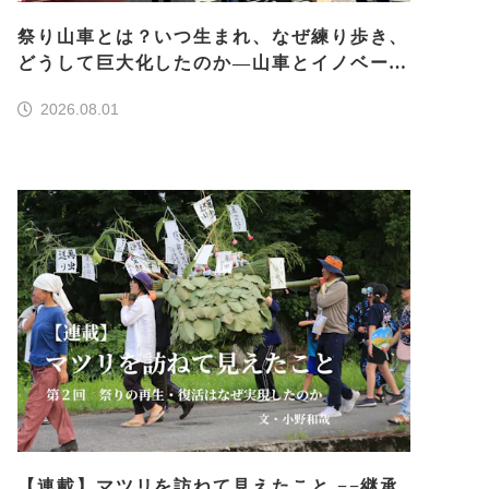
祭り山車とは？いつ生まれ、なぜ練り歩き、
どうして巨大化したのか―山車とイノベーシ
ョン―＜前編＞
2026.08.01
【連載】マツリを訪ねて見えたこと −−継承