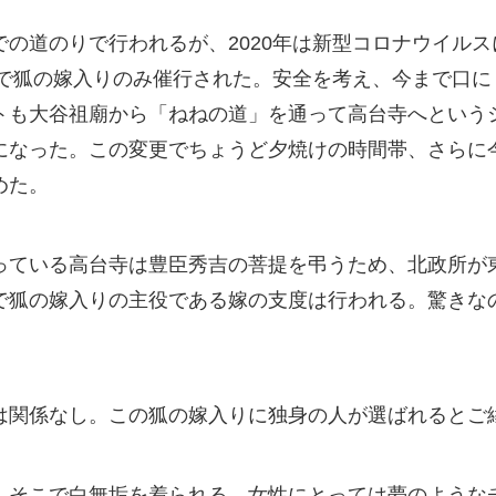
の道のりで行われるが、2020年は新型コロナウイル
自で狐の嫁入りのみ催行された。安全を考え、今まで口
トも大谷祖廟から「ねねの道」を通って高台寺へという
になった。この変更でちょうど夕焼けの時間帯、さらに
めた。
っている高台寺は豊臣秀吉の菩提を弔うため、北政所が
で狐の嫁入りの主役である嫁の支度は行われる。驚きな
。
は関係なし。この狐の嫁入りに独身の人が選ばれるとご
。そこで白無垢を着られる。女性にとっては夢のような