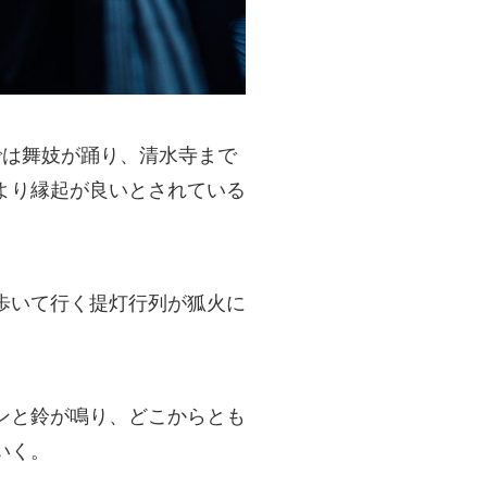
では舞妓が踊り、清水寺まで
より縁起が良いとされている
歩いて行く提灯行列が狐火に
ンと鈴が鳴り、どこからとも
いく。