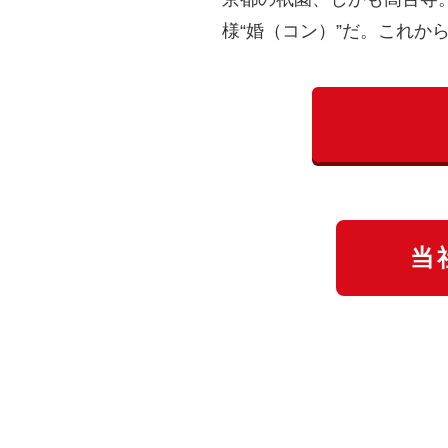
様“婚（コン）”だ。これ
当