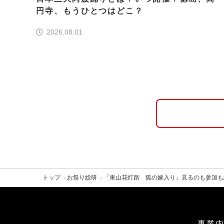
円寺、もうひとつはどこ？
2026.08.01
トップ
お祭り総研
「東山花灯路 狐の嫁入り」見るのも参加も
事業