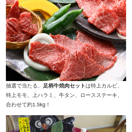
抽選で当たる、
足柄牛焼肉セット
は特上カルビ、
特上モモ、上ハラミ、牛タン、ロースステーキ、
合わせて約1.5kg！