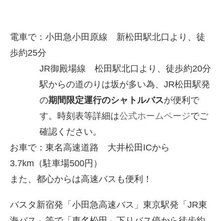
電車で：小田急小田原線 新松田駅北口より、徒
歩約25分
JR御殿場線 松田駅北口より、徒歩約20分
駅からの道のりは坂が多い為、JR松田駅発
の
期間限定運行のシャトルバス
が便利で
す。時刻表等詳細は
公式ホームページ
でご
確認ください。
お車で：東名高速道路 大井松田ICから
3.7km（駐車場500円）
また、都心からは高速バスも便利！
バスタ新宿発「小田急高速バス」東京駅発「JR東
海バス」等で「東名松田」下りバス停から徒歩約