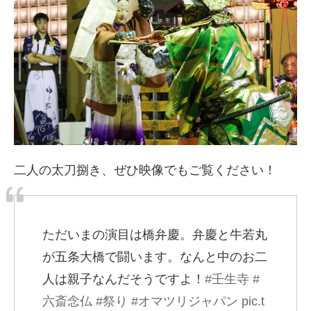
二人の太刀捌き、ぜひ映像でもご覧ください！
ただいまの演目は橋弁慶。弁慶と牛若丸
が五条大橋で闘います。なんと中のお二
人は親子なんだそうですよ！
#壬生寺
#
六斎念仏
#祭り
#オマツリジャパン
pic.t