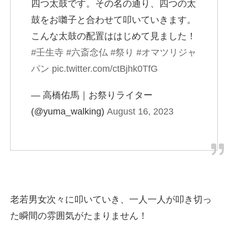
四つ太鼓です。その名の通り、四つの太
鼓をお囃子と合わせて叩いていきます。
こんな太鼓の配置ははじめて見ました！
#壬生寺
#六斎念仏
#祭り
#オマツリジャ
パン
pic.twitter.com/ctBjhk0TfG
— 高橋佑馬｜お祭りライター
(@yuma_walking)
August 16, 2023
老若男女次々に叩いていき、一人一人が叩き切っ
た瞬間の雰囲気がたまりません！