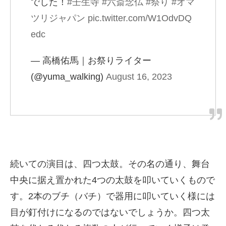
でした！
#壬生寺
#六斎念仏
#祭り
#オマ
ツリジャパン
pic.twitter.com/W1OdvDQ
edc
— 高橋佑馬｜お祭りライター
(@yuma_walking)
August 16, 2023
続いての演目は、四つ太鼓。その名の通り、舞台
中央に据え置かれた4つの太鼓を叩いていくもので
す。2本のブチ（バチ）で器用に叩いていく様には
目が釘付けになるのではないでしょうか。四つ太