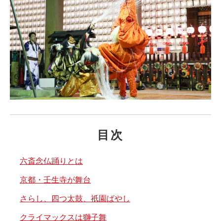
目次
六斎念仏踊りとは
京都・壬生寺が舞台
さらし、四つ太鼓、祇園ばやし
クライマックスは獅子舞