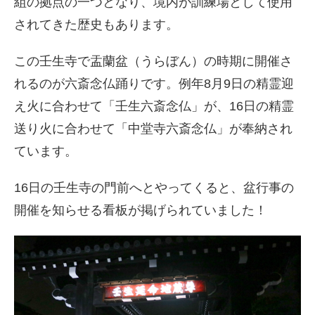
組の拠点の一つとなり、境内が訓練場として使用
されてきた歴史もあります。
この壬生寺で盂蘭盆（うらぼん）の時期に開催さ
れるのが六斎念仏踊りです。例年8月9日の精霊迎
え火に合わせて「壬生六斎念仏」が、16日の精霊
送り火に合わせて「中堂寺六斎念仏」が奉納され
ています。
16日の壬生寺の門前へとやってくると、盆行事の
開催を知らせる看板が掲げられていました！