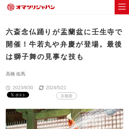
六斎念仏踊りが盂蘭盆に壬生寺で
開催！牛若丸や弁慶が登場。最後
は獅子舞の見事な技も
高橋 佑馬
2023/9/30
2024/5/21
京都府