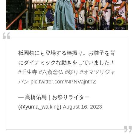
祇園祭にも登場する棒振り。お囃子を背
にダイナミックな動きをしていました！
#壬生寺
#六斎念仏
#祭り
#オマツリジャ
パン
pic.twitter.com/NPNVajntTZ
— 高橋佑馬｜お祭りライター
(@yuma_walking)
August 16, 2023