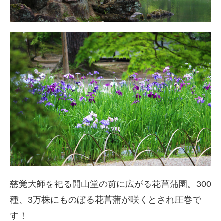
慈覚大師を祀る開山堂の前に広がる花菖蒲園。300
種、3万株にものぼる花菖蒲が咲くとされ圧巻で
す！