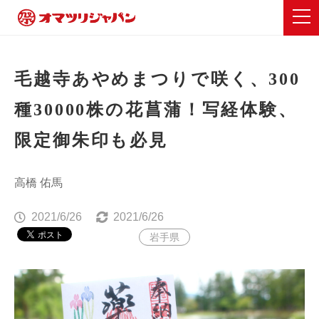
毛越寺あやめまつりで咲く、300
種30000株の花菖蒲！写経体験、
限定御朱印も必見
高橋 佑馬
2021/6/26
2021/6/26
岩手県