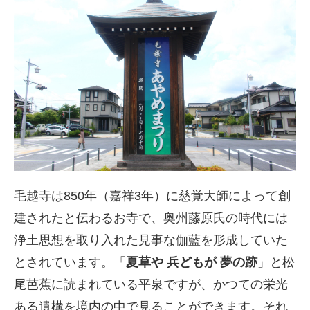
毛越寺は850年（嘉祥3年）に慈覚大師によって創
建されたと伝わるお寺で、奥州藤原氏の時代には
浄土思想を取り入れた見事な伽藍を形成していた
とされています。「
夏草や 兵どもが 夢の跡
」と松
尾芭蕉に読まれている平泉ですが、かつての栄光
ある遺構を境内の中で見ることができます。それ