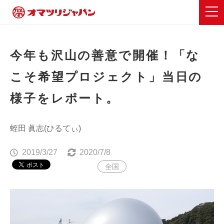
今年も沢山の善意で開催！「な
こそ希望プロジェクト」当日の
様子をレポート。
蛭田 眞志(ひるてぃ)
2019/3/27
2020/7/8
全国