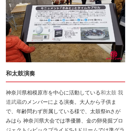
和太鼓演奏
神奈川県相模原市を中心に活動している
和太鼓 我
道武蔵
のメンバーによる演奏。大人から子供ま
で、年齢問わず所属している様で、
太鼓祭inさが
みはら 神奈川県大会では準優勝、金の卵発掘プロ
ジェクトシビックプライドS-1ドリームでは準グラ