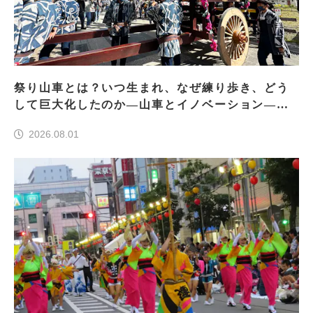
祭り山車とは？いつ生まれ、なぜ練り歩き、どう
して巨大化したのか―山車とイノベーション―＜
前編＞
2026.08.01