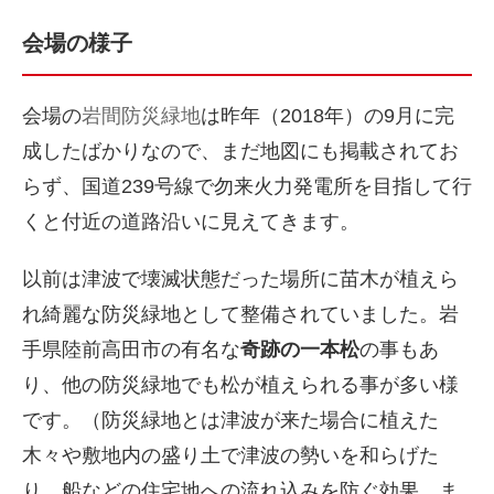
会場の様子
会場の
岩間防災緑地
は昨年（2018年）の9月に完
成したばかりなので、まだ地図にも掲載されてお
らず、国道239号線で勿来火力発電所を目指して行
くと付近の道路沿いに見えてきます。
以前は津波で壊滅状態だった場所に苗木が植えら
れ綺麗な防災緑地として整備されていました。岩
手県陸前高田市の有名な
奇跡の一本松
の事もあ
り、他の防災緑地でも松が植えられる事が多い様
です。（防災緑地とは津波が来た場合に植えた
木々や敷地内の盛り土で津波の勢いを和らげた
り、船などの住宅地への流れ込みを防ぐ効果、ま