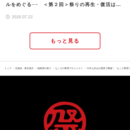
ルをめぐる−− ＜第２回＞祭りの再生・復活はな
ぜ実現したのか
2026.07.22
もっと見る
トップ
北海道・東北地方
福島県の祭り
なこその希望プロジェクト
今年も沢山の善意で開催！「なこそ希望