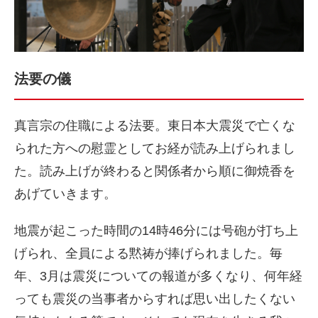
法要の儀
真言宗の住職による法要。東日本大震災で亡くな
られた方への慰霊としてお経が読み上げられまし
た。読み上げが終わると関係者から順に御焼香を
あげていきます。
地震が起こった時間の14時46分には号砲が打ち上
げられ、全員による黙祷が捧げられました。毎
年、3月は震災についての報道が多くなり、何年経
っても震災の当事者からすれば思い出したくない