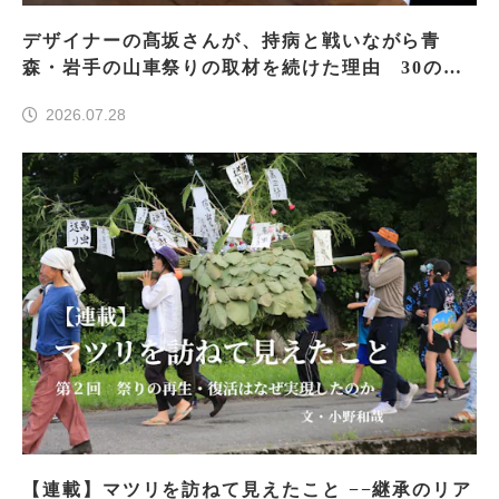
デザイナーの髙坂さんが、持病と戦いながら青
森・岩手の山車祭りの取材を続けた理由 30の山
車祭りの魅力、ぎゅっと一冊に
2026.07.28
【連載】マツリを訪ねて見えたこと −−継承のリア