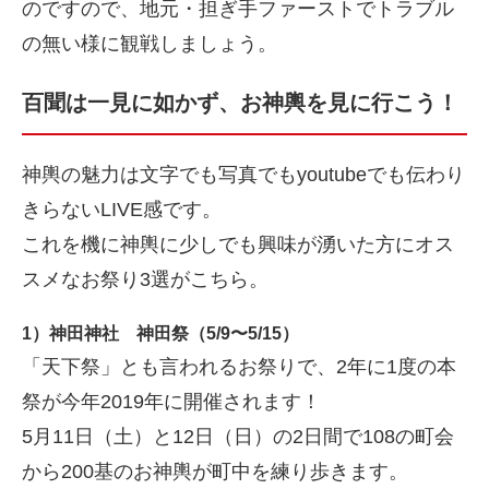
のですので、地元・担ぎ手ファーストでトラブル
の無い様に観戦しましょう。
百聞は一見に如かず、お神輿を見に行こう！
神輿の魅力は文字でも写真でもyoutubeでも伝わり
きらないLIVE感です。
これを機に神輿に少しでも興味が湧いた方にオス
スメなお祭り3選がこちら。
1）神田神社 神田祭（5/9〜5/15）
「天下祭」とも言われるお祭りで、2年に1度の本
祭が今年2019年に開催されます！
5月11日（土）と12日（日）の2日間で108の町会
から200基のお神輿が町中を練り歩きます。