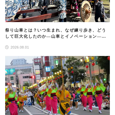
祭り山車とは？いつ生まれ、なぜ練り歩き、どう
して巨大化したのか―山車とイノベーション―＜
前編＞
2026.08.01