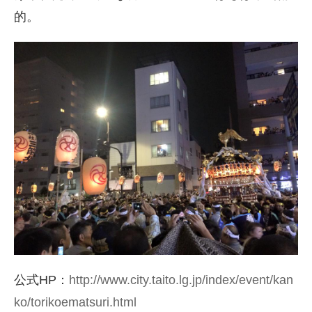
的。
公式HP：
http://www.city.taito.lg.jp/index/event/kan
ko/torikoematsuri.html