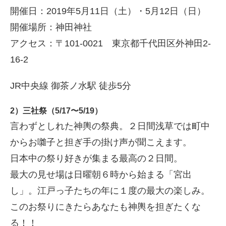
開催日：2019年5月11日（土）・5月12日（日）
開催場所：神田神社
アクセス：〒101-0021 東京都千代田区外神田2-
16-2
JR中央線 御茶ノ水駅 徒歩5分
2）三社祭（5/17〜5/19）
言わずとしれた神輿の祭典。２日間浅草では町中
からお囃子と担ぎ手の掛け声が聞こえます。
日本中の祭り好きが集まる最高の２日間。
最大の見せ場は日曜朝６時から始まる「宮出
し」。江戸っ子たちの年に１度の最大の楽しみ。
このお祭りにきたらあなたも神輿を担ぎたくな
る！！