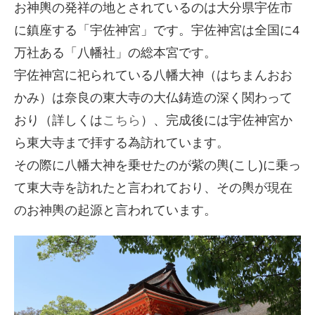
お神輿の発祥の地とされているのは大分県宇佐市
に鎮座する「宇佐神宮」です。宇佐神宮は全国に4
万社ある「八幡社」の総本宮です。
宇佐神宮に祀られている八幡大神（はちまんおお
かみ）は奈良の東大寺の大仏鋳造の深く関わって
おり（詳しくは
こちら
）、完成後には宇佐神宮か
ら東大寺まで拝する為訪れています。
その際に八幡大神を乗せたのが紫の輿(こし)に乗っ
て東大寺を訪れたと言われており、その輿が現在
のお神輿の起源と言われています。