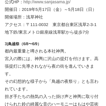
公式HP：
http://www.sanjasama.jp/
開催日：2019年5月17日（金）～5月18日（日）
開催場所：浅草神社
アクセス：〒111-0032 東京都台東区浅草2-3-1
地下鉄/東京メトロ銀座線浅草駅から徒歩7分
3)鳥越祭（6/8〜6/9）
都内最重量と噂される本社神輿。
宮入の際には、神輿に沢山の提灯を付けます。高
張提灯に先導されながら夜の街を進んでいきま
す。
その幻想的な様子から「鳥越の夜祭り」とも言わ
れています。
担ぎ手たちの熱気の入った掛け声と神輿に取り付
けられた鈴の綺麗な音のハーモニーはもはや芸術