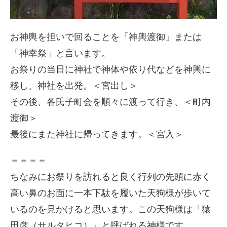
お神輿を担いで回ることを「神輿渡御」または
「神幸祭」と言います。
お祭りの当日に神社で神体や依り代などを神輿に
移し、神社を出発。＜宮出し＞
その後、各氏子町会を順々に渡って行き、＜町内
渡御＞
最後にまた神社に帰ってきます。＜宮入＞
＝＝＝＝
ちなみにお祭りを訪れると良く行列の先頭に赤く
高い鼻のお面に一本下駄を履いた天狗様が歩いて
いるのを見かけると思います。この天狗様は「猿
田彦（サルタヒコ）」と呼ばれる神様です。