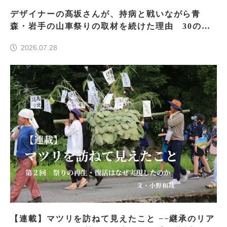
デザイナーの髙坂さんが、持病と戦いながら青
森・岩手の山車祭りの取材を続けた理由 30の山
車祭りの魅力、ぎゅっと一冊に
2026.07.28
【連載】マツリを訪ねて見えたこと −−継承のリア