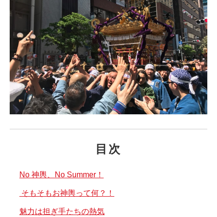
目次
No 神輿、No Summer！
そもそもお神輿って何？！
魅力は担ぎ手たちの熱気