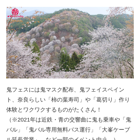
鬼フェスには鬼マスク配布、鬼フェイスペイン
ト、奈良らしい「柿の葉寿司」や「葛切り」作り
体験とワクワクするものがたくさん！
（※2021年は近鉄・青の交響曲に鬼も乗車や「鬼
バル」「鬼バル専用無料バス運行」「大峯ケーブ
ル延長営業」、など一部のイベント中止。）