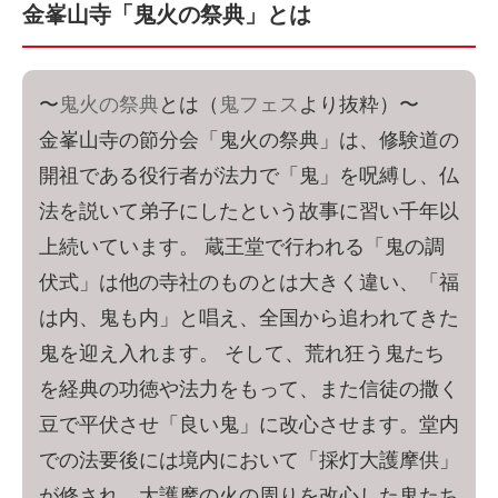
金峯山寺「鬼火の祭典」とは
〜
鬼火の祭典
とは（
鬼フェス
より抜粋）〜
金峯山寺の節分会「鬼火の祭典」は、修験道の
開祖である役行者が法力で「鬼」を呪縛し、仏
法を説いて弟子にしたという故事に習い千年以
上続いています。 蔵王堂で行われる「鬼の調
伏式」は他の寺社のものとは大きく違い、「福
は内、鬼も内」と唱え、全国から追われてきた
鬼を迎え入れます。 そして、荒れ狂う鬼たち
を経典の功徳や法力をもって、また信徒の撒く
豆で平伏させ「良い鬼」に改心させます。堂内
での法要後には境内において「採灯大護摩供」
が修され、大護摩の火の周りを改心した鬼たち