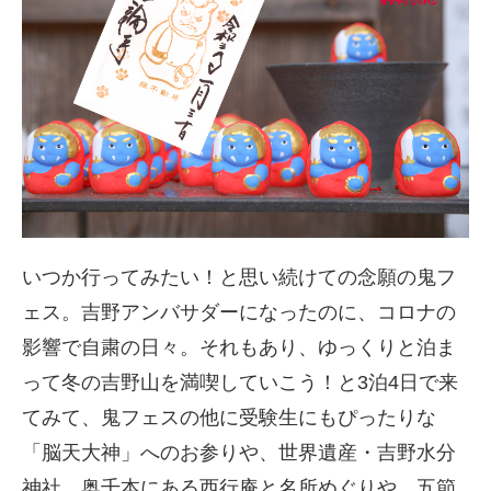
いつか行ってみたい！と思い続けての念願の鬼フ
ェス。吉野アンバサダーになったのに、コロナの
影響で自粛の日々。それもあり、ゆっくりと泊ま
って冬の吉野山を満喫していこう！と3泊4日で来
てみて、鬼フェスの他に受験生にもぴったりな
「脳天大神」へのお参りや、世界遺産・吉野水分
神社、奥千本にある西行庵と名所めぐりや、五節