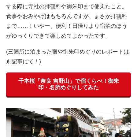
する際に寺社の拝観料や御朱印まで使えたこと。
食事やおみやげはもちろんですが、まさか拝観料
まで……！いやー、便利！日帰りより宿泊のほう
がゆっくりできて楽しめてよかったです。
(三箇所に泊まった宿や御朱印めぐりのレポートは
別記事にて！)
千本桜「奈良 吉野山」で宿くらべ！御朱
印・名所めぐりしてみた