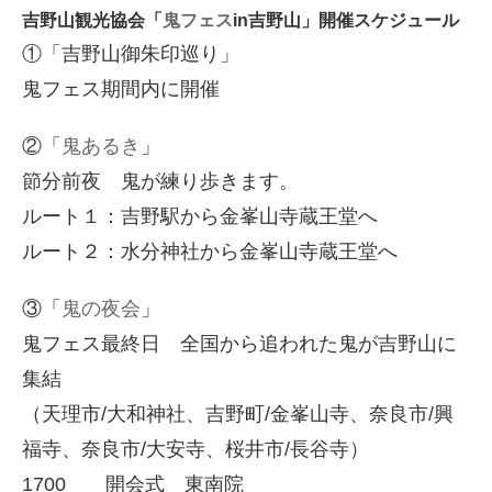
吉野山観光協会「
鬼フェス
in吉野山」開催スケジュール
①「吉野山御朱印巡り」
鬼フェス期間内に開催
②「
鬼あるき
」
節分前夜 鬼が練り歩きます。
ルート１：吉野駅から金峯山寺蔵王堂へ
ルート２：水分神社から金峯山寺蔵王堂へ
③「
鬼の夜会
」
鬼フェス最終日 全国から追われた鬼が吉野山に
集結
（天理市/大和神社、吉野町/金峯山寺、奈良市/興
福寺、奈良市/大安寺、桜井市/長谷寺）
1700 開会式 東南院