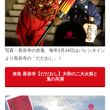
写真：長谷寺の赤鬼 毎年2月14日はバレンタイン
より長谷寺の「だだおし」！
奈良 長谷寺【だだおし】大和の二大火祭と
鬼の共演