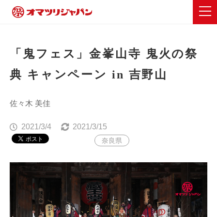
「鬼フェス」金峯山寺 鬼火の祭
典 キャンペーン in 吉野山
佐々木 美佳
2021/3/4
2021/3/15
奈良県