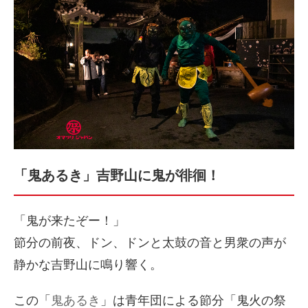
「鬼あるき」吉野山に鬼が徘徊！
「鬼が来たぞー！」
節分の前夜、ドン、ドンと太鼓の音と男衆の声が
静かな吉野山に鳴り響く。
この「
鬼あるき
」は青年団による節分「鬼火の祭