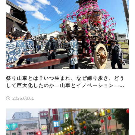
祭り山車とは？いつ生まれ、なぜ練り歩き、どう
して巨大化したのか―山車とイノベーション―＜
前編＞
2026.08.01