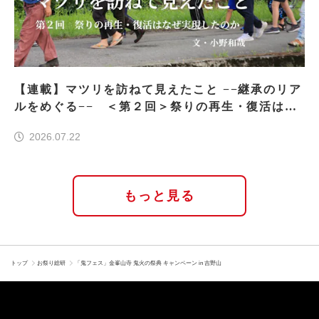
【連載】マツリを訪ねて見えたこと −−継承のリア
ルをめぐる−− ＜第２回＞祭りの再生・復活はな
ぜ実現したのか
2026.07.22
もっと見る
トップ
お祭り総研
「鬼フェス」金峯山寺 鬼火の祭典 キャンペーン in 吉野山