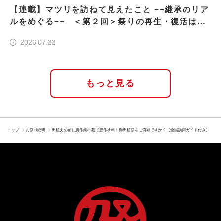
【連載】マツリを訪ねて見えたこと −−継承のリア
ルをめぐる−− ＜第２回＞祭りの再生・復活はな
ぜ実現したのか
2026.07.22
もっと見る
トップ
お祭り総研
田植えの前に農作業の芸で豊作祈願！御田植祭をご存知ですか？【全国訪問ガイド付き】