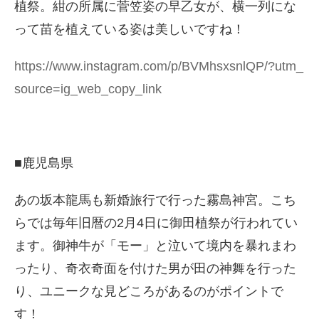
植祭。紺の所属に菅笠姿の早乙女が、横一列にな
って苗を植えている姿は美しいですね！
https://www.instagram.com/p/BVMhsxsnlQP/?utm_
source=ig_web_copy_link
■鹿児島県
あの坂本龍馬も新婚旅行で行った霧島神宮。こち
らでは毎年旧暦の2月4日に御田植祭が行われてい
ます。御神牛が「モー」と泣いて境内を暴れまわ
ったり、奇衣奇面を付けた男が田の神舞を行った
り、ユニークな見どころがあるのがポイントで
す！