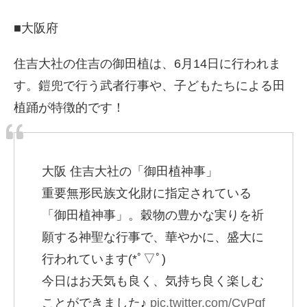
■大阪府
住吉大社の住吉の御田植は、6月14日に行われま
す。鎧兜で行う武者行事や、子どもたちによる田
植踊が特徴的です！
大阪 住吉大社の「御田植神事」
重要無形民族文化財に指定されている
「御田植神事」。穀物の豊かな実りを祈
願する神聖な行事で、華やかに、盛大に
行われています(*ﾟ▽ﾟ)
今日はお天気も良く、気持ち良く楽しむ
ことができました♪
pic.twitter.com/CvPqf