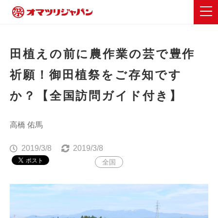
田植えの前に農作業の芸で豊作
祈願！御田植祭をご存知です
か？【全国訪問ガイド付き】
高橋 佑馬
2019/3/8
2019/3/8
全国