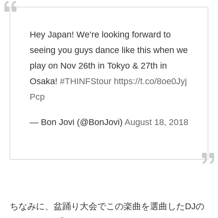
Hey Japan! We’re looking forward to
seeing you guys dance like this when we
play on Nov 26th in Tokyo & 27th in
Osaka!
#THINFStour
https://t.co/8oe0Jyj
Pcp
— Bon Jovi (@BonJovi)
August 18, 2018
ちなみに、盆踊り大会でこの楽曲を選曲したDJの