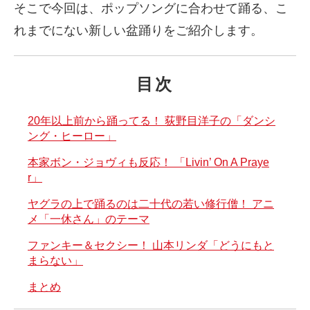
そこで今回は、ポップソングに合わせて踊る、こ
れまでにない新しい盆踊りをご紹介します。
目次
20年以上前から踊ってる！ 荻野目洋子の「ダンシ
ング・ヒーロー」
本家ボン・ジョヴィも反応！ 「Livin’ On A Praye
r」
ヤグラの上で踊るのは二十代の若い修行僧！ アニ
メ「一休さん」のテーマ
ファンキー＆セクシー！ 山本リンダ「どうにもと
まらない」
まとめ