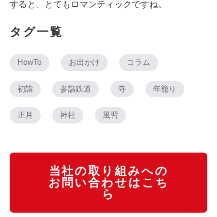
すると、とてもロマンティックですね。
タグ一覧
HowTo
お出かけ
コラム
初詣
参詣鉄道
寺
年籠り
正月
神社
風習
当社の取り組みへの
お問い合わせはこち
ら