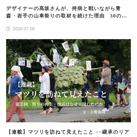
デザイナーの髙坂さんが、持病と戦いながら青
森・岩手の山車祭りの取材を続けた理由 30の山
車祭りの魅力、ぎゅっと一冊に
2026.07.28
【連載】マツリを訪ねて見えたこと −−継承のリア