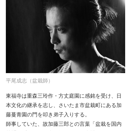
平尾成志（盆栽師）
東福寺は重森三玲作・方丈庭園に感銘を受け、日
本文化の継承を志し、さいたま市盆栽町にある加
藤蔓青園の門を叩き弟子入りする。
師事していた、故加藤三郎との言葉「盆栽を国内