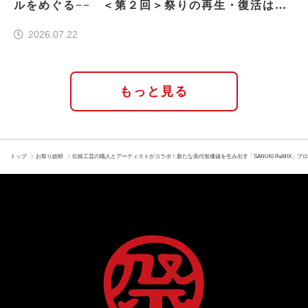
ルをめぐる−− ＜第２回＞祭りの再生・復活はな
ぜ実現したのか
2026.07.22
もっと見る
トップ
お祭り総研
伝統工芸の職人とアーティストがコラボ！新たな高付加価値を生み出す「SANUKI ReMIX」プ