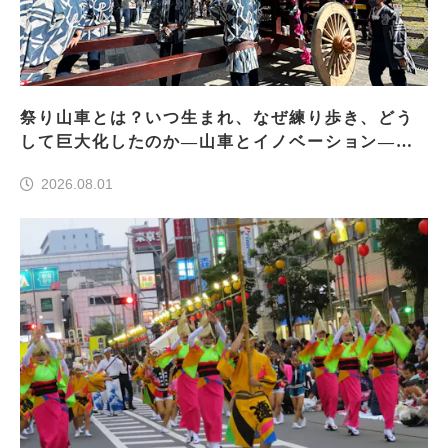
祭り山車とは？いつ生まれ、なぜ練り歩き、どう
して巨大化したのか―山車とイノベーション―＜
前編＞
2026.08.01