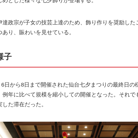
じめとした様々な七夕飾りが登場する。
伊達政宗が子女の技芸上達のため、飾り作りを奨励した
つあり、賑わいを見せている。
様子
8月6日から8日まで開催された仙台七夕まつりの最終日
、例年に比べて規模を縮小しての開催となった。それで
実した滞在だった。