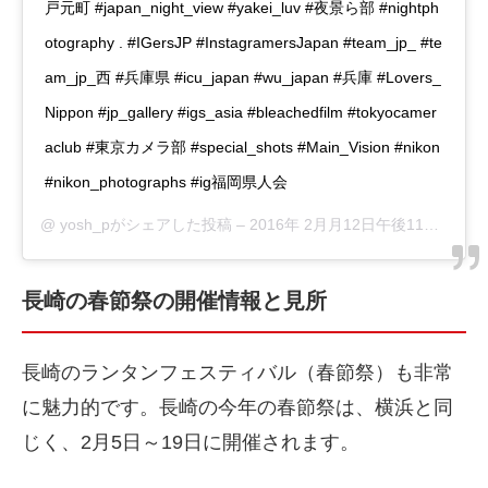
戸元町 #japan_night_view #yakei_luv #夜景ら部 #nightph
otography . #IGersJP #InstagramersJapan #team_jp_ #te
am_jp_西 #兵庫県 #icu_japan #wu_japan #兵庫 #Lovers_
Nippon #jp_gallery #igs_asia #bleachedfilm #tokyocamer
aclub #東京カメラ部 #special_shots #Main_Vision #nikon
#nikon_photographs #ig福岡県人会
@
yosh_p
がシェアした投稿 –
2016年 2月月12日午後11時46分PST
長崎の春節祭の開催情報と見所
長崎のランタンフェスティバル（春節祭）も非常
に魅力的です。長崎の今年の春節祭は、横浜と同
じく、2月5日～19日に開催されます。