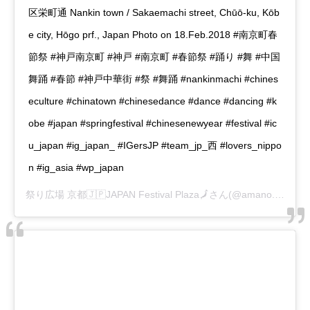
区栄町通 Nankin town / Sakaemachi street, Chūō-ku, Kōb
e city, Hōgo prf., Japan Photo on 18.Feb.2018 #南京町春
節祭 #神戸南京町 #神戸 #南京町 #春節祭 #踊り #舞 #中国
舞踊 #春節 #神戸中華街 #祭 #舞踊 #nankinmachi #chines
eculture #chinatown #chinesedance #dance #dancing #k
obe #japan #springfestival #chinesenewyear #festival #ic
u_japan #ig_japan_ #IGersJP #team_jp_西 #lovers_nippo
n #ig_asia #wp_japan
祭り広場 京都🇯🇵JAPAN Festival Plaza🗾
さん(@amano.jun)がシェアした投稿 –