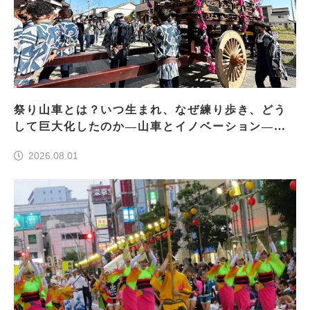
祭り山車とは？いつ生まれ、なぜ練り歩き、どう
して巨大化したのか―山車とイノベーション―＜
前編＞
2026.08.01