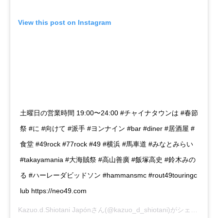
View this post on Instagram
土曜日の営業時間 19:00〜24:00 #チャイナタウンは #春節
祭 #に #向けて #派手 #ヨンナイン #bar #diner #居酒屋 #
食堂 #49rock #77rock #49 #横浜 #馬車道 #みなとみらい
#takayamania #大海賊祭 #高山善廣 #飯塚高史 #鈴木みの
る #ハーレーダビッドソン #hammansmc #rout49touringc
lub https://neo49.com
Kazuo.d.Shiotani Japón
さん(@kazuo_d_shiotani)がシェアした投稿 –