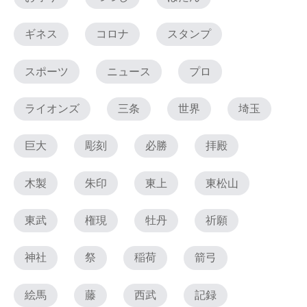
ギネス
コロナ
スタンプ
スポーツ
ニュース
プロ
ライオンズ
三条
世界
埼玉
巨大
彫刻
必勝
拝殿
木製
朱印
東上
東松山
東武
権現
牡丹
祈願
神社
祭
稲荷
箭弓
絵馬
藤
西武
記録