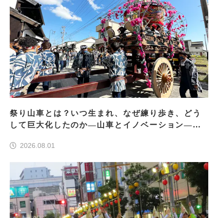
祭り山車とは？いつ生まれ、なぜ練り歩き、どう
して巨大化したのか―山車とイノベーション―＜
前編＞
2026.08.01