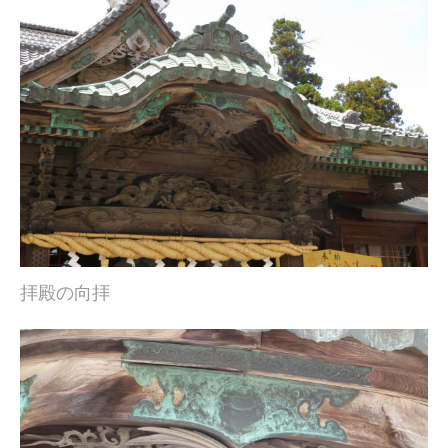
拝殿の向拝