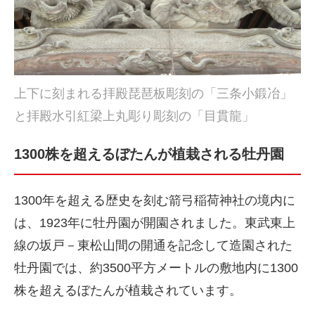
上下に刻まれる拝殿琵琶板彫刻の「三条小鍛冶」
と拝殿水引紅梁上丸彫り彫刻の「目貫龍」
1300株を超えるぼたんが植栽される牡丹園
1300年を超える歴史を刻む箭弓稲荷神社の境内に
は、1923年に牡丹園が開園されました。東武東上
線の坂戸－東松山間の開通を記念して造園された
牡丹園では、約3500平方メートルの敷地内に1300
株を超えるぼたんが植栽されています。