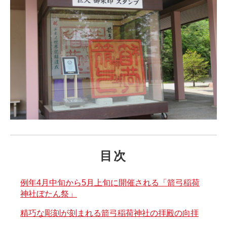
目次
例年4月中旬から5月上旬に開催される「箭弓稲荷
神社ぼたん祭」
精巧な彫刻が刻まれる箭弓稲荷神社の拝殿の向拝