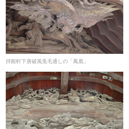
拝殿軒下唐破風兎毛通しの「鳳凰」