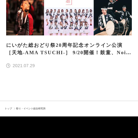
にいがた総おどり祭20周年記念オンライン公演
［天地-AMA TSUCHI-］ 9/20開催！鼓童、Nois
m2、NGT48など新潟のアーティストが集う
2021.07.29
トップ
祭り・イベント総合研究所