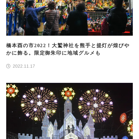
橋本酉の市2022！大鷲神社を熊手と提灯が煌びや
かに飾る。限定御朱印に地域グルメも
2022.11.17