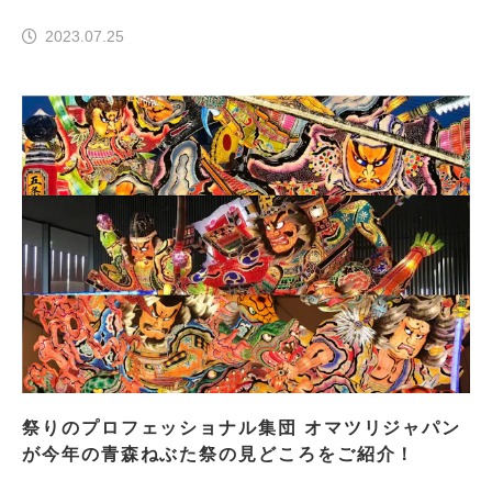
育まれた魅力的なスポットの数々を通し、木曽地
2023.07.25
域のファンを創出。
祭りのプロフェッショナル集団 オマツリジャパン
が今年の青森ねぶた祭の見どころをご紹介！