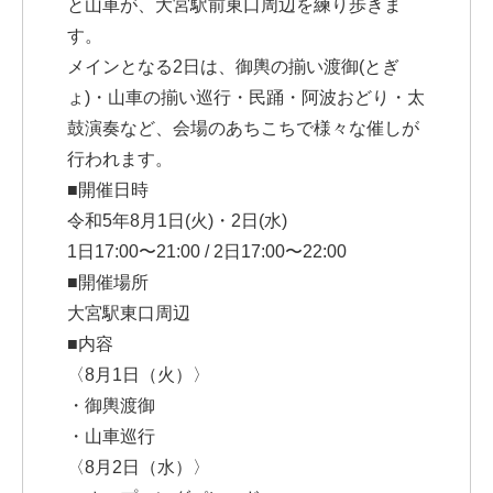
と山車が、大宮駅前東口周辺を練り歩きま
す。
メインとなる2日は、御輿の揃い渡御(とぎ
ょ)・山車の揃い巡行・民踊・阿波おどり・太
鼓演奏など、会場のあちこちで様々な催しが
行われます。
■開催日時
令和5年8月1日(火)・2日(水)
1日17:00〜21:00 / 2日17:00〜22:00
■開催場所
大宮駅東口周辺
■内容
〈8月1日（火）〉
・御輿渡御
・山車巡行
〈8月2日（水）〉