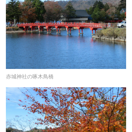
赤城神社の啄木鳥橋