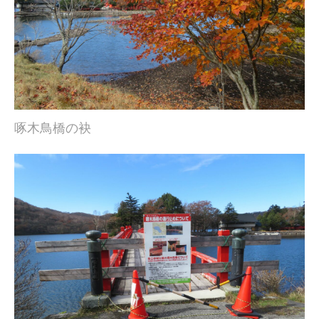
啄木鳥橋の袂