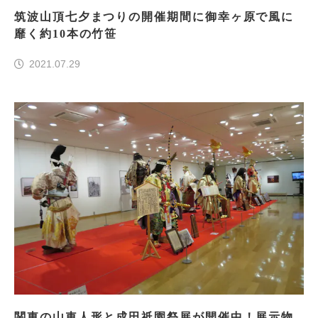
筑波山頂七夕まつりの開催期間に御幸ヶ原で風に
靡く約10本の竹笹
2021.07.29
関東の山車人形と成田祇園祭展が開催中！展示物