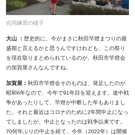
合同練習の様子
大山 ：
歴史的に、今がまさに秋田竿燈まつりの最
盛期と言えるかと思うんですけれども、この祭り
を現在取りまとめられているのが、秋田市竿燈会
の加賀屋さんなんですね。
加賀屋：
秋田市竿燈会そのものは、発足したのが
昭和
6
年なので、今年で
91
年目を迎えます。途中戦
争があったりして、竿燈が中断した年もありまし
た。それと最近はコロナのために
2
年間中止になっ
てしましたが、中止となったのは戦争以来です。
70
何年ぶりの中止を経て、今年（2022年）は開催