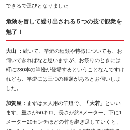
できるで運びとなりました。
危険を冒して繰り出される５つの技で観衆を
魅了！
大山 ：
続いて、竿燈の種類や特徴についても、お
伺いできればなと思いますが、お祭りのときには
町に
280
本の竿燈が登場するということなんですけ
れども、竿燈には三つの種類があるとお伺いしま
した。
加賀屋：
まずは大人用の竿燈で、
「大若」
といい
ます。重さが
50
キロ、長さが約
8
メーター、下に
1
メーター
20
センチほどの竹を継ぎ足していくと、