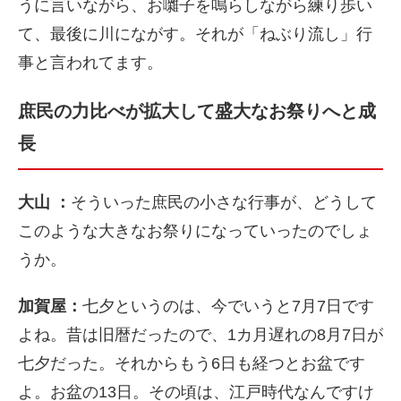
うに言いながら、お囃子を鳴らしながら練り歩い
て、最後に川にながす。それが「ねぶり流し」行
事と言われてます。
庶民の力比べが拡大して盛大なお祭りへと成
長
大山 ：
そういった庶民の小さな行事が、どうして
このような大きなお祭りになっていったのでしょ
うか。
加賀屋：
七夕というのは、今でいうと
7
月
7
日です
よね。昔は旧暦だったので、
1カ
月遅れの
8
月
7
日が
七夕だった。それからもう
6
日も経つとお盆です
よ。お盆の
13
日。その頃は、江戸時代なんですけ