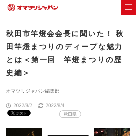
秋田市竿燈会会長に聞いた！ 秋
田竿燈まつりのディープな魅力
とは＜第一回 竿燈まつりの歴
史編＞
オマツリジャパン編集部
2022/8/2
2022/8/4
秋田県