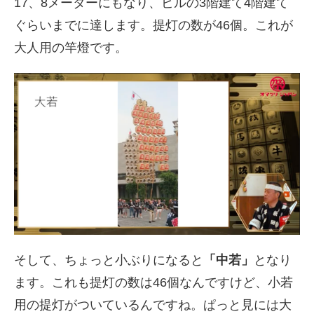
17、8メーターにもなり、ビルの
3
階建て
4
階建て
ぐらいまでに達します。提灯の数が
46
個。これが
大人用の竿燈です。
そして、ちょっと小ぶりになると
「中若」
となり
ます。これも提灯の数は
46
個なんですけど、小若
用の提灯がついているんですね。ぱっと見には大