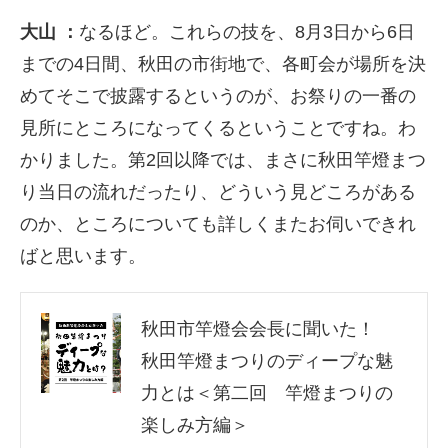
大山 ：
なるほど。これらの技を、
8
月
3
日から
6
日
までの
4
日間、秋田の市街地で、各町会が場所を決
めてそこで披露するというのが、お祭りの一番の
見所にところになってくるということですね。わ
かりました。第
2
回以降では、まさに秋田竿燈まつ
り当日の流れだったり、どういう見どころがある
のか、ところについても詳しくまたお伺いできれ
ばと思います。
秋田市竿燈会会長に聞いた！
秋田竿燈まつりのディープな魅
力とは＜第二回 竿燈まつりの
楽しみ方編＞