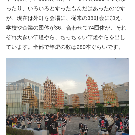
ったり、いろいろとすったもんだはあったのです
が、現在は外町を会場に、従来の38町会に加え、
学校や企業の団体が
36
、合わせて
74
団体が、それ
ぞれ大きい竿燈やら、ちっちゃい竿燈やらを出し
ています。全部で竿燈の数は
280
本ぐらいです。