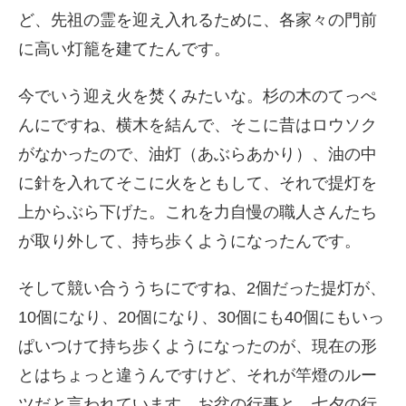
ど、先祖の霊を迎え入れるために、各家々の門前
に高い灯籠を建てたんです。
今でいう迎え火を焚くみたいな。杉の木のてっぺ
んにですね、横木を結んで、そこに昔はロウソク
がなかったので、油灯（あぶらあかり）、油の中
に針を入れてそこに火をともして、それで提灯を
上からぶら下げた。これを力自慢の職人さんたち
が取り外して、持ち歩くようになったんです。
そして競い合ううちにですね、
2
個だった提灯が、
10
個になり、
20
個になり、
30
個にも
40
個にもいっ
ぱいつけて持ち歩くようになったのが、現在の形
とはちょっと違うんですけど、それが竿燈のルー
ツだと言われています。お盆の行事と、七夕の行