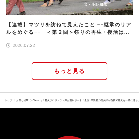
【連載】マツリを訪ねて見えたこと −−継承のリア
ルをめぐる−− ＜第２回＞祭りの再生・復活はな
ぜ実現したのか
2026.07.22
もっと見る
トップ
お祭り総研
Cheer up！花火プロジェクト舞台裏レポート「全国163業者の花火師が自費で花火を一斉に