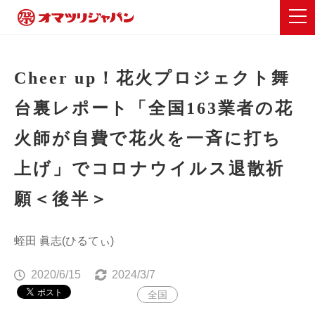
Cheer up！花火プロジェクト舞
台裏レポート「全国163業者の花
火師が自費で花火を一斉に打ち
上げ」でコロナウイルス退散祈
願＜後半＞
蛭田 眞志(ひるてぃ)
2020/6/15
2024/3/7
全国