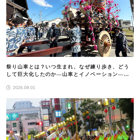
祭り山車とは？いつ生まれ、なぜ練り歩き、どう
して巨大化したのか―山車とイノベーション―＜
前編＞
2026.08.01