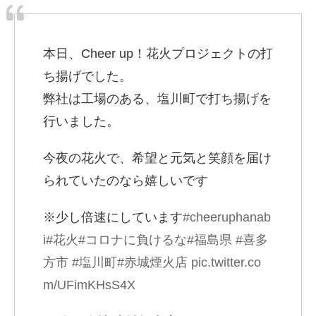
本日、Cheer up！花火プロジェクトの打
ち揚げでした。
弊社は工場のある、塩川町で打ち揚げを
行いました。
今夜の花火で、希望と元気と笑顔を届け
られていたのなら嬉しいです
※少し倍速にしています
#cheeruphanab
i
#花火
#コロナに負けるな
#福島県
#喜多
方市
#塩川町
#赤城煙火店
pic.twitter.co
m/UFimKHsS4X