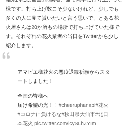
様です。打ち上げ数こそ少ないけれど、少しでも
多くの人に見て貰いたいと言う思いで、とある花
火屋さんは20か所もの場所で打ち上げていた様で
す。それぞれの花火業者の当日をTwitterから少し
紹介します。
アマビエ様花火の悪疫退散祈願からスタ
ートしました！
全国の皆様へ
届け希望の光！！
#cheeruphanabi
#花火
#コロナに負けるな
#秋田県大仙市
#北日
本花火
pic.twitter.com/lcySLhZYIm