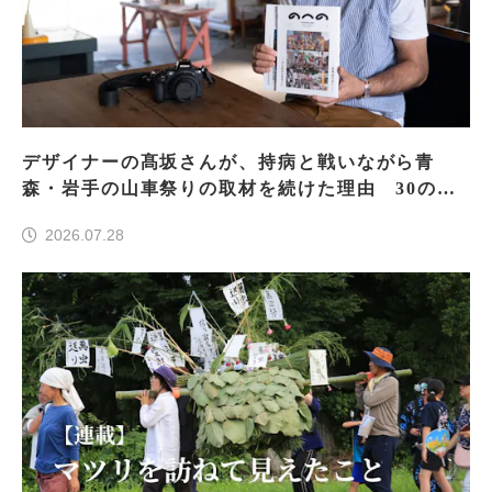
デザイナーの髙坂さんが、持病と戦いながら青
森・岩手の山車祭りの取材を続けた理由 30の山
車祭りの魅力、ぎゅっと一冊に
2026.07.28