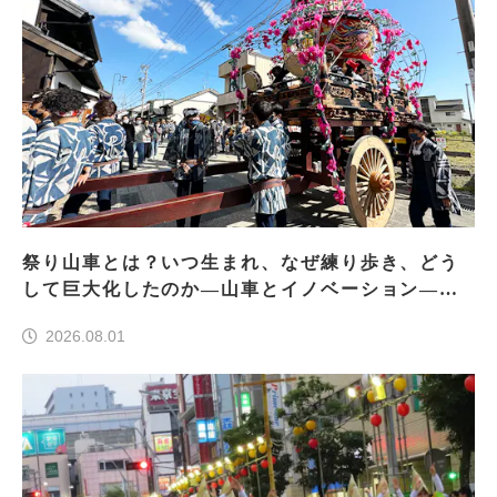
祭り山車とは？いつ生まれ、なぜ練り歩き、どう
して巨大化したのか―山車とイノベーション―＜
前編＞
2026.08.01