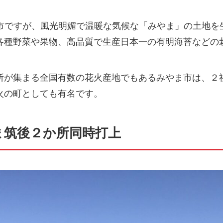
さな市ですが、風光明媚で温暖な気候な「みやま」の土地
各種野菜や果物、高品質で生産日本一の有明海苔などの
所が集まる全国有数の花火産地でもあるみやま市は、２
火の町としても有名です。
ま筑後２か所同時打上