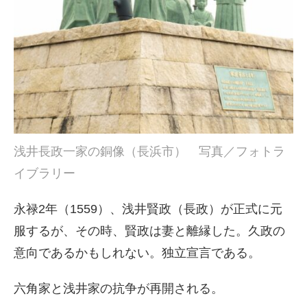
浅井長政一家の銅像（長浜市） 写真／フォトラ
イブラリー
永禄2年（1559）、浅井賢政（長政）が正式に元
服するが、その時、賢政は妻と離縁した。久政の
意向であるかもしれない。独立宣言である。
六角家と浅井家の抗争が再開される。