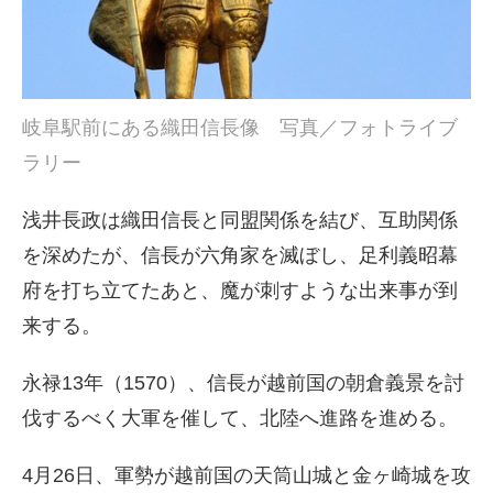
岐阜駅前にある織田信長像 写真／フォトライブ
ラリー
浅井長政は織田信長と同盟関係を結び、互助関係
を深めたが、信長が六角家を滅ぼし、足利義昭幕
府を打ち立てたあと、魔が刺すような出来事が到
来する。
永禄13年（1570）、信長が越前国の朝倉義景を討
伐するべく大軍を催して、北陸へ進路を進める。
4月26日、軍勢が越前国の天筒山城と金ヶ崎城を攻