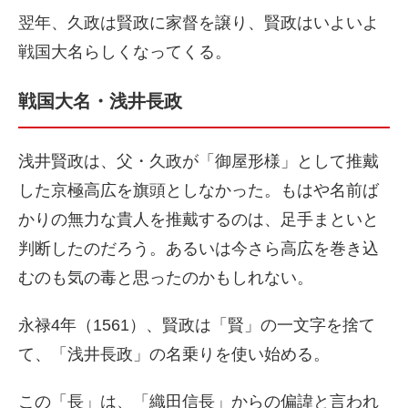
翌年、久政は賢政に家督を譲り、賢政はいよいよ
戦国大名らしくなってくる。
戦国大名・浅井長政
浅井賢政は、父・久政が「御屋形様」として推戴
した京極高広を旗頭としなかった。もはや名前ば
かりの無力な貴人を推戴するのは、足手まといと
判断したのだろう。あるいは今さら高広を巻き込
むのも気の毒と思ったのかもしれない。
永禄4年（1561）、賢政は「賢」の一文字を捨て
て、「浅井長政」の名乗りを使い始める。
この「長」は、「織田信長」からの偏諱と言われ