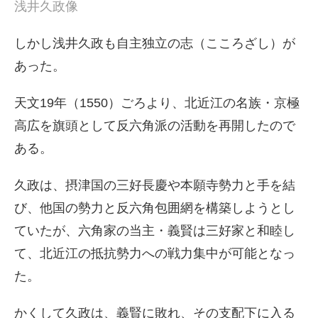
浅井久政像
しかし浅井久政も自主独立の志（こころざし）が
あった。
天文19年（1550）ごろより、北近江の名族・京極
高広を旗頭として反六角派の活動を再開したので
ある。
久政は、摂津国の三好長慶や本願寺勢力と手を結
び、他国の勢力と反六角包囲網を構築しようとし
ていたが、六角家の当主・義賢は三好家と和睦し
て、北近江の抵抗勢力への戦力集中が可能となっ
た。
かくして久政は、義賢に敗れ、その支配下に入る