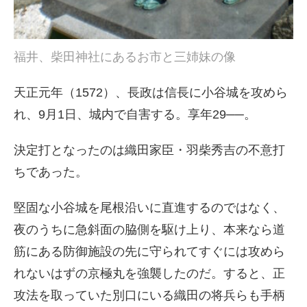
福井、柴田神社にあるお市と三姉妹の像
天正元年（1572）、長政は信長に小谷城を攻めら
れ、9月1日、城内で自害する。享年29──。
決定打となったのは織田家臣・羽柴秀吉の不意打
ちであった。
堅固な小谷城を尾根沿いに直進するのではなく、
夜のうちに急斜面の脇側を駆け上り、本来なら道
筋にある防御施設の先に守られてすぐには攻めら
れないはずの京極丸を強襲したのだ。すると、正
攻法を取っていた別口にいる織田の将兵らも手柄