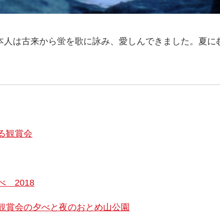
本人は古来から蛍を歌に詠み、愛しんできました。夏に
る観賞会
 2018
観賞会の夕べと夜のおとめ山公園