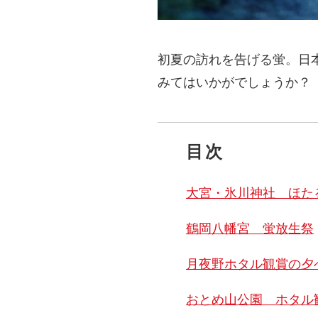
初夏の訪れを告げる蛍。日
みてはいかがでしょうか？
目次
大宮・氷川神社 ほた
鶴岡八幡宮 蛍放生祭
月夜野ホタル観賞の夕べ
おとめ山公園 ホタル