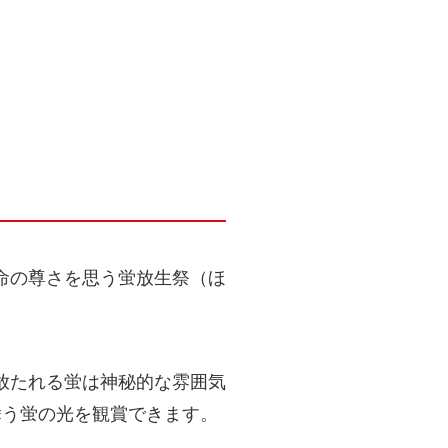
命の尊さを思う蛍放生祭（ほ
放たれる蛍は神秘的な雰囲気
舞う蛍の光を観賞できます。