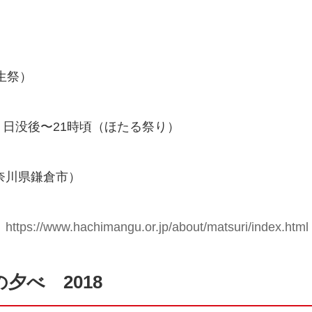
生祭）
）日没後〜21時頃（ほたる祭り）
奈川県鎌倉市）
：
https://www.hachimangu.or.jp/about/matsuri/index.html
夕べ 2018