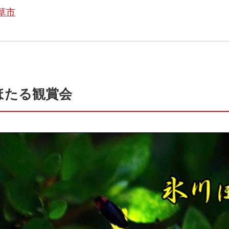
草市
ほたる観賞会