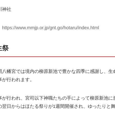
川神社
：
https://www.mmjp.or.jp/gnt.go/hotaru/index.html
生祭
岡八幡宮では境内の柳原新池で豊かな四季に感謝し、生
事が行われます。
事が行われ、宮司以下神職たちの手によって柳原新池に
の翌日からはほたる祭りが1週間開催され、ゆったりと