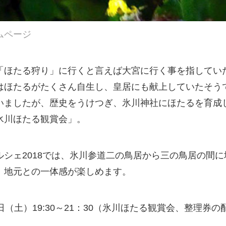
ムページ
「ほたる狩り」に行くと言えば大宮に行く事を指してい
はほたるがたくさん自生し、皇居にも献上していたそう
ましたが、歴史をうけつぎ、氷川神社にほたるを育成し
氷川ほたる観賞会」。
シェ2018では、氷川参道二の鳥居から三の鳥居の間
、地元との一体感が楽しめます。
（土）19:30～21：30（氷川ほたる観賞会、整理券の配