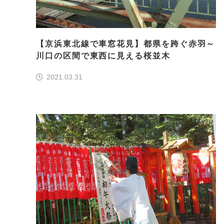
【京浜東北線で車窓花見】都県を跨ぐ赤羽～
川口の区間で東西に見える桜並木
2021.03.31