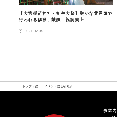
【大宮稲荷神社・初午大祭】厳かな雰囲気で
行われる修祓、献饌、祝詞奏上
2021.02.05
トップ
祭り・イベント総合研究所
事業