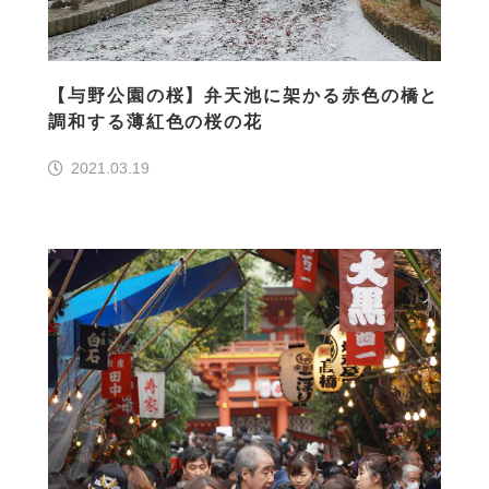
【与野公園の桜】弁天池に架かる赤色の橋と
調和する薄紅色の桜の花
2021.03.19