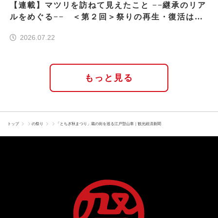
【連載】マツリを訪ねて見えたこと −−継承のリア
ルをめぐる−− ＜第２回＞祭りの再生・復活はな
ぜ実現したのか
2026.07.22
もっと見る
トップ
の祭り
「とちぎ秋まつり」蔵の街を巡る江戸型山車｜観光経済新聞