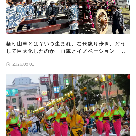
祭り山車とは？いつ生まれ、なぜ練り歩き、どう
して巨大化したのか―山車とイノベーション―＜
前編＞
2026.08.01