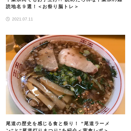
読地名９選！＜お祭り脳トレ＞
2021.07.11
尾道の歴史を感じる食と祭り！ ”尾道ラーメ
ン”と”尾道灯りまつり”を紹介＜実食レポ＞