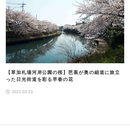
【草加札場河岸公園の桜】芭蕉が奥の細道に旅立
った日光街道を彩る早春の花
2021.03.23