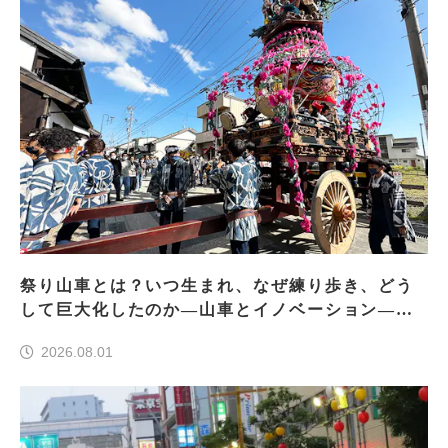
祭り山車とは？いつ生まれ、なぜ練り歩き、どう
して巨大化したのか―山車とイノベーション―＜
前編＞
2026.08.01