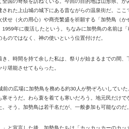
て全国の奇祭を訪ねている。今回の目的地は山形県、か
建された上山城の城下にある昔ながらの温泉街だ。ここで
火伏せ（火の用心）や商売繁盛を祈願する「加勢鳥（か
1959年に復活したという。ちなみに加勢鳥の名前は
のものではなく、神の使いという位置付けだ。
着き、時間を持て余した私は、祭りが始まるまでの間、
かり堪能させてもらった。
城前の広場に加勢鳥を務める約30人が勢ぞろいしてい
も寒そうだ。わら蓑を着ても寒いだろう。地元民だけでな
た。そう。加勢鳥は若干名だが、一般参加も可能なのだ
！」と宣言した後、加勢鳥たちは「カッカッカーのカッ