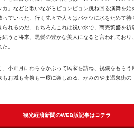
ッカ」などと歌いながらピョンピョン跳ね回る演舞を始
散っていった。行く先々で人々はバケツに水をためて待
せられるのだ。もちろんこれは祝い水で、商売繁盛を祈
を結うと将来、黒髪の豊かな美人になると言われており
れた。
く、小正月にわらをかぶって民家を訪ね、祝儀をもらう
泉もお城も奇祭も一度に楽しめる、かみのやま温泉街の
観光経済新聞のWEB版記事はコチラ