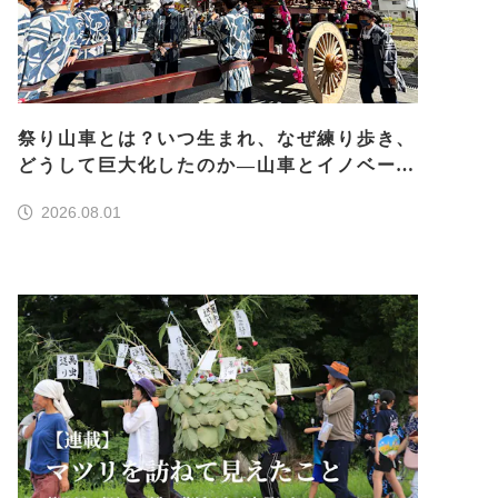
祭り山車とは？いつ生まれ、なぜ練り歩き、
どうして巨大化したのか―山車とイノベーシ
ョン―＜前編＞
2026.08.01