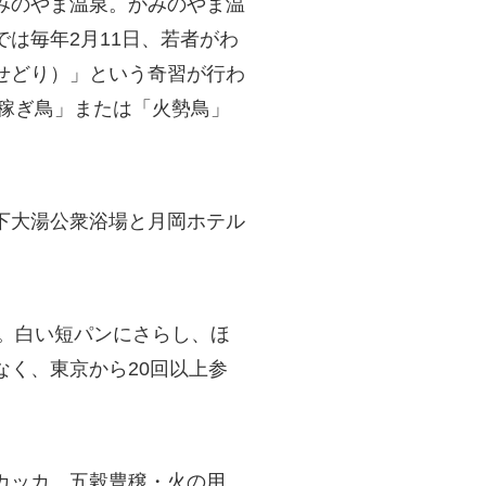
みのやま温泉。かみのやま温
は毎年2月11日、若者がわ
せどり）」という奇習が行わ
「稼ぎ鳥」または「火勢鳥」
下大湯公衆浴場と月岡ホテル
た。白い短パンにさらし、ほ
く、東京から20回以上参
。
カッカ、五穀豊穣・火の用