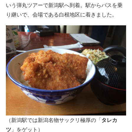
いう弾丸ツアーで新潟駅へ到着。駅からバスを乗
り継いで、会場である白根地区に着きました。
（新潟駅では新潟名物サックリ極厚の「
タレカ
ツ
」をゲット）