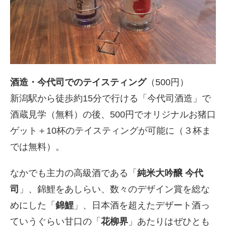
酒造・今代司でのテイスティング
（500円）
新潟駅から徒歩約15分で行ける「今代司酒造」で
酒蔵見学（無料）の後、500円でオリジナルお猪口
ゲット＋10杯のテイスティングが可能に（３杯ま
では無料）。
なかでも主力の高級酒である「
純米大吟醸 今代
司
」、錦鯉をあしらい、数々のデザイン賞を総な
めにした「
錦鯉
」、日本酒を超えたデザート酒っ
ていうぐらい甘口の「
花柳界
」あたりはぜひとも