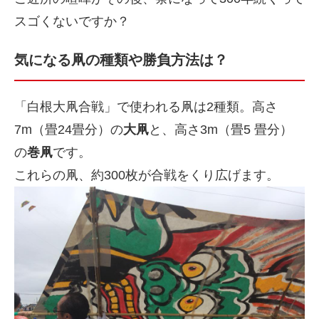
スゴくないですか？
気になる凧の種類や勝負方法は？
「白根大凧合戦」で使われる凧は2種類。高さ
7m（畳24畳分）の
大凧
と、高さ3m（畳5 畳分）
の
巻凧
です。
これらの凧、約300枚が合戦をくり広げます。