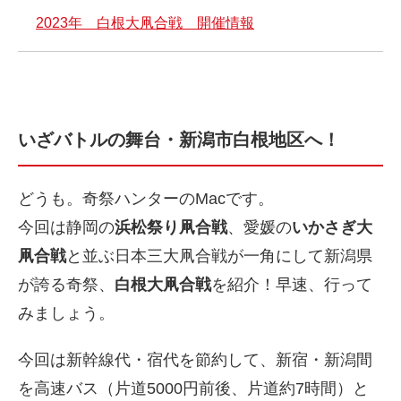
2023年 白根大凧合戦 開催情報
いざバトルの舞台・新潟市白根地区へ！
どうも。奇祭ハンターのMacです。
今回は静岡の
浜松祭り凧合戦
、愛媛の
いかさぎ大
凧合戦
と並ぶ日本三大凧合戦が一角にして新潟県
が誇る奇祭、
白根大凧合戦
を紹介！早速、行って
みましょう。
今回は新幹線代・宿代を節約して、新宿・新潟間
を高速バス（片道5000円前後、片道約7時間）と