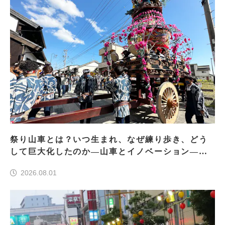
祭り山車とは？いつ生まれ、なぜ練り歩き、どう
して巨大化したのか―山車とイノベーション―＜
前編＞
2026.08.01