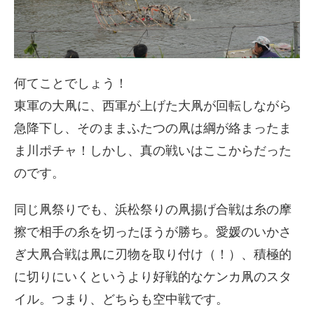
何てことでしょう！
東軍の大凧に、西軍が上げた大凧が回転しながら
急降下し、そのままふたつの凧は綱が絡まったま
ま川ポチャ！しかし、真の戦いはここからだった
のです。
同じ凧祭りでも、浜松祭りの凧揚げ合戦は糸の摩
擦で相手の糸を切ったほうが勝ち。愛媛のいかさ
ぎ大凧合戦は凧に刃物を取り付け（！）、積極的
に切りにいくというより好戦的なケンカ凧のスタ
イル。つまり、どちらも空中戦です。