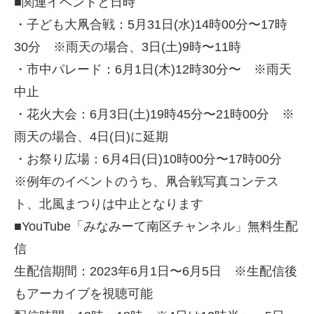
■関連イベントと日時
・子ども大凧合戦：5月31日(水)14時00分〜17時
30分 ※雨天の場合、3日(土)9時〜11時
・市中パレード：6月1日(木)12時30分〜 ※雨天
中止
・花火大会：6月3日(土)19時45分〜21時00分 ※
雨天の場合、4日(日)に延期
・お祭り広場：6月4日(日)10時00分〜17時00分
※例年のイベントのうち、凧合戦写真コンテス
ト、北風まつりは中止となります
■YouTube「みなみーて南区チャンネル」無料生配
信
生配信期間：2023年6月1日〜6月5日 ※生配信後
もアーカイブを視聴可能