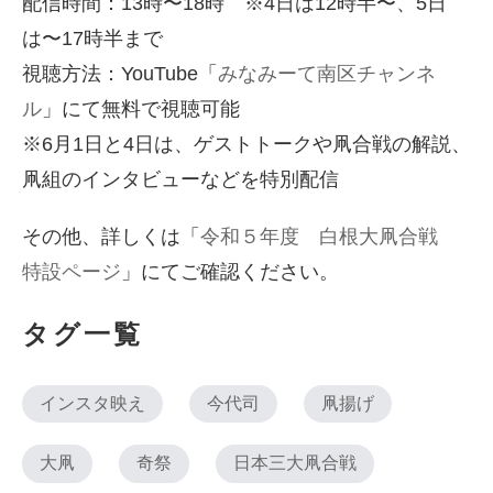
配信時間：13時〜18時 ※4日は12時半〜、5日
は〜17時半まで
視聴方法：YouTube「
みなみーて南区チャンネ
ル
」にて無料で視聴可能
※6月1日と4日は、ゲストトークや凧合戦の解説、
凧組のインタビューなどを特別配信
その他、詳しくは「
令和５年度 白根大凧合戦
特設ページ
」にてご確認ください。
タグ一覧
インスタ映え
今代司
凧揚げ
大凧
奇祭
日本三大凧合戦