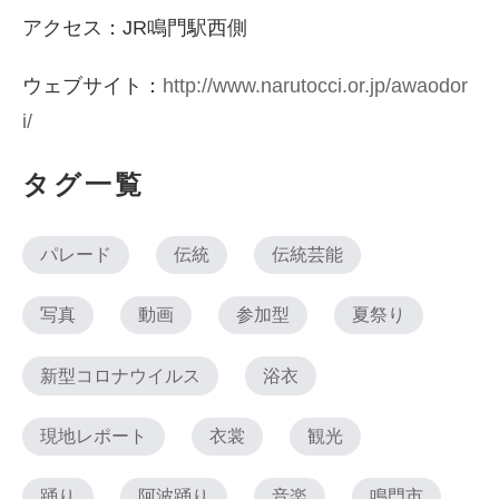
アクセス：JR鳴門駅西側
ウェブサイト：
http://www.narutocci.or.jp/awaodor
i/
タグ一覧
パレード
伝統
伝統芸能
写真
動画
参加型
夏祭り
新型コロナウイルス
浴衣
現地レポート
衣裳
観光
踊り
阿波踊り
音楽
鳴門市