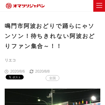
鳴門市阿波おどりで踊らにゃソ
ンソン！待ちきれない阿波おど
りファン集合～！！
リエコ
2020/8/6
2020/8/8
全国