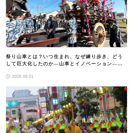
祭り山車とは？いつ生まれ、なぜ練り歩き、どう
して巨大化したのか―山車とイノベーション―＜
前編＞
2026.08.01