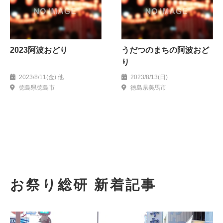
2023阿波おどり
うだつのまちの阿波おど
り
2023/8/11(金) 他
2023/8/13(日)
徳島県徳島市
徳島県美馬市
お祭り総研 新着記事