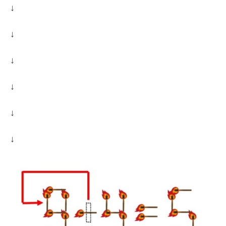
↓
↓
↓
↓
↓
↓