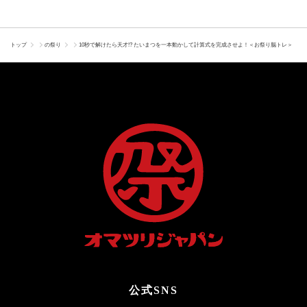
トップ
の祭り
10秒で解けたら天才!? たいまつを一本動かして計算式を完成させよ！＜お祭り脳トレ＞
公式SNS