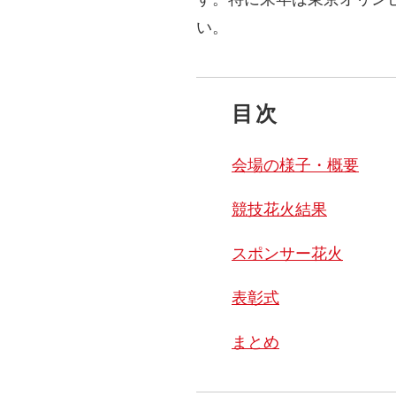
い。
目次
会場の様子・概要
競技花火結果
スポンサー花火
表彰式
まとめ