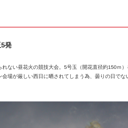
5発
れない昼花火の競技大会。5号玉（開花直径約150ｍ）
ン会場が厳しい西日に晒されてしまう為、曇りの日でな