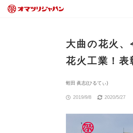
大曲の花火、
花火工業！表
蛭田 眞志(ひるてぃ)
2019/9/8
2020/5/27