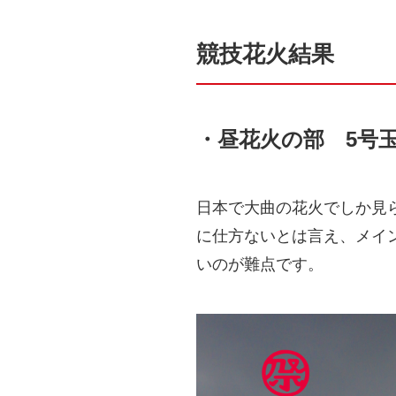
競技花火結果
・昼花火の部 5号玉
日本で大曲の花火でしか見ら
に仕方ないとは言え、メイ
いのが難点です。