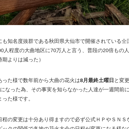
にも知名度抜群である秋田県大仙市で開催されている
全
,000人程度の大曲地区に70万人と言う、普段の20倍も
時期よりは減った）
あった様で数年前から大曲の花火は
8月最終土曜日
と変
催になった為、その事実を知らなかった人達が一週間前
まった様です。
日程の変更は十分あり得ますので必ず公式ＨＰやＳＮＳ
ピックの関係で各地の花火大会の日程が変更になる様な