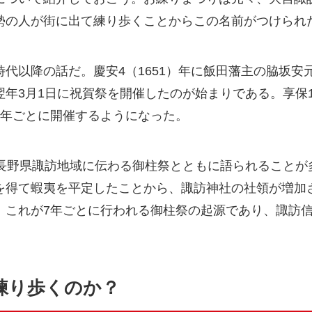
勢の人が街に出て練り歩くことからこの名前がつけられ
代以降の話だ。慶安4（1651）年に飯田藩主の脇坂安
年3月1日に祝賀祭を開催したのが始まりである。享保19
7年ごとに開催するようになった。
、長野県諏訪地域に伝わる御柱祭とともに語られることが
を得て蝦夷を平定したことから、諏訪神社の社領が増加
。これが7年ごとに行われる御柱祭の起源であり、諏訪
練り歩くのか？