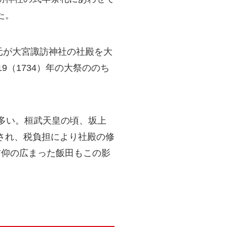
た。
元が大宮諏訪神社の社殿を大
（1734）年の大祭ののち
多い。桓武天皇の頃、坂上
され、税負担により社殿の修
信仰の広まった飯田もこの影