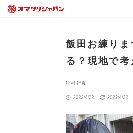
飯田お練りま
る？現地で考
稲村 行真
2022/4/22
2022/4/22