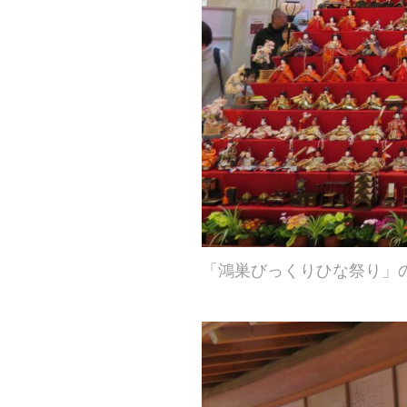
「鴻巣びっくりひな祭り」