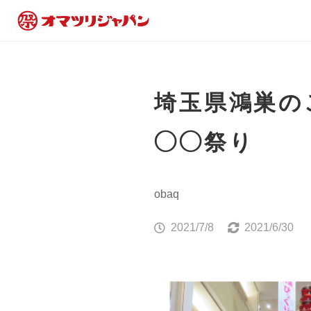
埼玉県鴻巣の
◯◯祭り
obaq
2021/7/8
2021/6/30