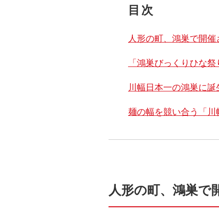
目次
人形の町、鴻巣で開催
「鴻巣びっくりひな祭
川幅日本一の鴻巣に誕
麺の幅を競い合う「川
人形の町、鴻巣で